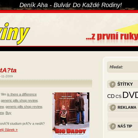
Deník Aha - Bulvár Do Každé Rodiny!
Hledat:
 tA?ta
-11-2009
ŠTÍTKY
DV
 film
is there a difference
CD
CS
generic pills shop review
,
iew
,
generic pills shop review
,
REKLAMA
iew
.
Buy
onA?il studium prA?v a nedA?
NÁŠ TIP
elý článek »