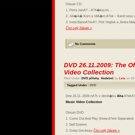
Obsah CD:
1. Petra JanA? – A?A�kej mi…
2. JiA�A� Korn a VilA�m A?ok – Karel nese a
3. Iveta BartoA?ovA?, Petr Hejduk a Jindra Ma
Číst celý článek »
No Comments
DVD 26.11.2009: The O
Video Collection
Filed Under (
DVD přílohy
,
Hudební
) by
Lela
on 26
Tagged Under :
DVD
Dne 26.11. 2009 nA?s v denA�ku
Aha
A?ekA
Music
Video Collection
Obsah DVD:
1. Come Out And Play (Keep A?em Separated)
2. Self Esteem
3. Gotta Get Away
Číst celý článek »