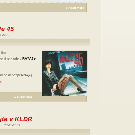
Read More
?e 45
1-2009
film
-online-kaufen/
RA?A?e
ad po nebezpeA?A� ji
 »
Read More
jte v KLDR
on 27-11-2009