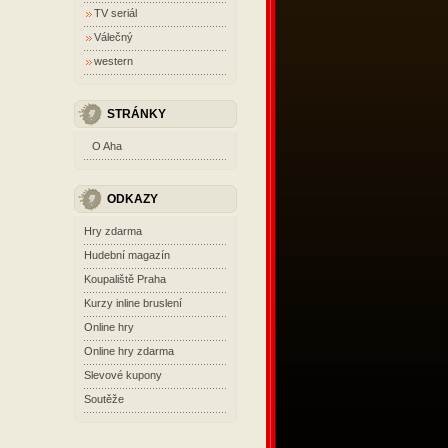
TV seriál
Válečný
western
STRÁNKY
O Aha
ODKAZY
Hry zdarma
Hudební magazín
Koupaliště Praha
Kurzy inline bruslení
Online hry
Online hry zdarma
Slevové kupony
Soutěže