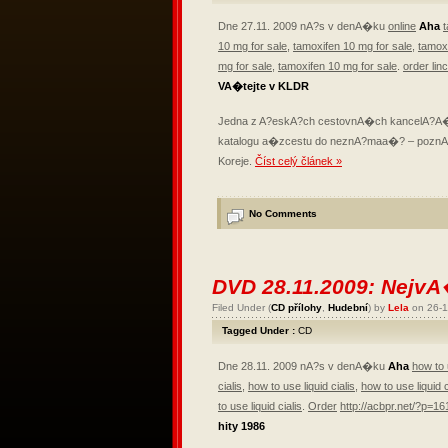
Dne 27.11. 2009 nA?s v denA�ku
online
Aha
t
10 mg for sale
,
tamoxifen 10 mg for sale
,
tamoxi
mg for sale
,
tamoxifen 10 mg for sale
.
order lin
VA�tejte v KLDR
Jedna z A?eskA?ch cestovnA�ch kancel
katalogu a�zcestu do neznA?maa�? – pozn
Koreje.
Číst celý článek »
No Comments
DVD 28.11.2009: Nejv
Filed Under (
CD přílohy
,
Hudební
) by
Lela
on 26-1
Tagged Under :
CD
Dne 28.11. 2009 nA?s v denA�ku
Aha
how to u
cialis
,
how to use liquid cialis
,
how to use liquid c
to use liquid cialis
.
Order
http://acbpr.net/?p=16
hity 1986