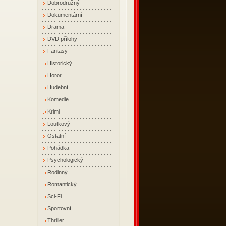
Dobrodružný
Dokumentární
Drama
DVD přílohy
Fantasy
Historický
Horor
Hudební
Komedie
Krimi
Loutkový
Ostatní
Pohádka
Psychologický
Rodinný
Romantický
Sci-Fi
Sportovní
Thriller