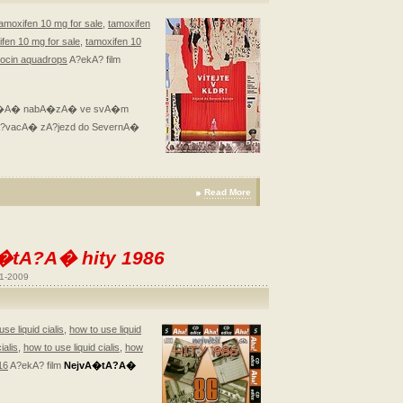
amoxifen 10 mg for sale
,
tamoxifen
fen 10 mg for sale
,
tamoxifen 10
cocin aquadrops
A?ekA? film
A?A�A� nabA�zA� ve svA�m
A?vacA� zA?jezd do SevernA�
Read More
A�tA?A� hity 1986
1-2009
se liquid cialis
,
how to use liquid
ialis
,
how to use liquid cialis
,
how
16
A?ekA? film
NejvA�tA?A�