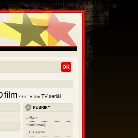
D
film
TV seriál
TV film
Krimi
RUBRIKY
Akční
Animovaný
CD přílohy