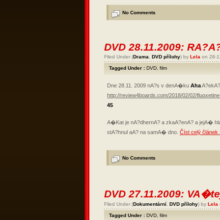
No Comments
DVD 28.11.2009: RA?A
Filed Under (
Drama
,
DVD přílohy
) by
Lela
on 28-1
Tagged Under :
DVD
,
film
Dne 28.11. 2009 nA?s v denA�ku
Aha
A?ekA? 
http://review4boards.com/2018/02/02/fluoxetine
45
A�Kat je nA?dhernA? a zkaA?enA? a jejA� hl
stA?hnul aA? na samA� dno.
Číst celý článek
No Comments
DVD 27.11.2009: VA�te
Filed Under (
Dokumentární
,
DVD přílohy
) by
Lela
Tagged Under :
DVD
,
film