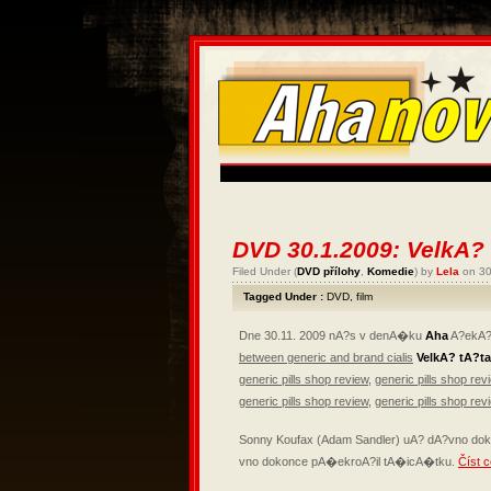
DVD 30.1.2009: VelkA?
Filed Under (
DVD přílohy
,
Komedie
) by
Lela
on 30
Tagged Under :
DVD
,
film
Dne 30.11. 2009 nA?s v denA�ku
Aha
A?ekA?
between generic and brand cialis
VelkA? tA?ta
generic pills shop review
,
generic pills shop rev
generic pills shop review
,
generic pills shop rev
Sonny Koufax (Adam Sandler) uA? dA?vno dok
vno dokonce pA�ekroA?il tA�icA�tku.
Číst c