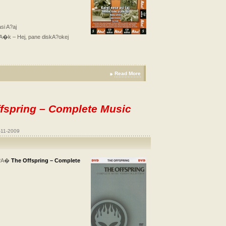
si A?aj
lA�k – Hej, pane diskA?okej
Read More
ffspring – Complete Music
-11-2009
?A�
The Offspring – Complete