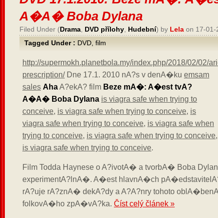
A�A� Boba Dylana
Filed Under (
Drama
,
DVD přílohy
,
Hudební
) by
Lela
on 17-01-
Tagged Under :
DVD
,
film
http://supermokh.planetbola.my/index.php/2018/02/02/ari
prescription/
Dne 17.1. 2010 nA?s v denA�ku
emsam
sales
Aha
A?ekA? film
Beze mA�: A�est tvA?
A�A� Boba Dylana
is viagra safe when trying to
conceive
,
is viagra safe when trying to conceive
,
is
viagra safe when trying to conceive
,
is viagra safe when
trying to conceive
,
is viagra safe when trying to conceive
,
is viagra safe when trying to conceive
.
Film Todda Haynese o A?ivotA� a tvorbA� Boba Dylana
experimentA?lnA�. A�est hlavnA�ch pA�edstavitelA
rA?uje rA?znA� dekA?dy a A?A?nry tohoto oblA�be
folkovA�ho zpA�vA?ka.
Číst celý článek »