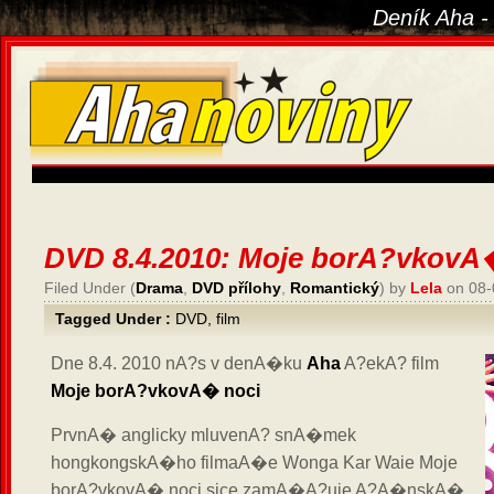
Deník Aha -
DVD 8.4.2010: Moje borA?vkovA
Filed Under (
Drama
,
DVD přílohy
,
Romantický
) by
Lela
on 08-
Tagged Under :
DVD
,
film
Dne 8.4. 2010 nA?s v denA�ku
Aha
A?ekA? film
Moje borA?vkovA� noci
PrvnA� anglicky mluvenA? snA�mek
hongkongskA�ho filmaA�e Wonga Kar Waie Moje
borA?vkovA� noci sice zamA�A?uje A?A�nskA�