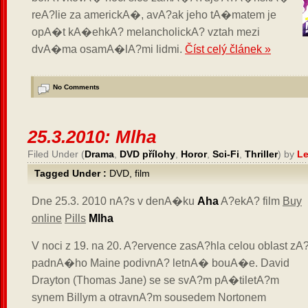
reA?lie za americkA�, avA?ak jeho tA�matem je
opA�t kA�ehkA? melancholickA? vztah mezi
dvA�ma osamA�lA?mi lidmi.
Číst celý článek »
No Comments
25.3.2010: Mlha
Filed Under (
Drama
,
DVD přílohy
,
Horor
,
Sci-Fi
,
Thriller
) by
Le
Tagged Under :
DVD
,
film
Dne 25.3. 2010 nA?s v denA�ku
Aha
A?ekA? film
Buy
online
Pills
Mlha
V noci z 19. na 20. A?ervence zasA?hla celou oblast zA
padnA�ho Maine podivnA? letnA� bouA�e. David
Drayton (Thomas Jane) se se svA?m pA�tiletA?m
synem Billym a otravnA?m sousedem Nortonem