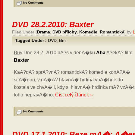
No Comments
DVD 28.2.2010: Baxter
Filed Under (
Drama
,
DVD přílohy
,
Komedie
,
Romantický
) by
L
Tagged Under :
DVD
,
film
Buy
Dne 28.2. 2010 nA?s v denA�ku
Aha
A?ekA? film
Baxter
KaA?dA? sprA?vnA? romantickA? komedie konA?A�
scA�nou, v nA�A? hlavnA� hrdina vbA�hne do
kostela ve chvA�li, kdy si hlavnA� hrdinka mA? vzA�t
toho nepravA�ho.
Číst celý článek »
No Comments
DVD 17.1.2010: Beze mA�: A�es