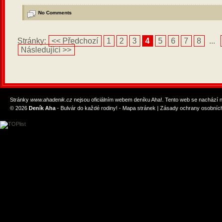
No Comments
Stránky:
<< Předchozí
1
2
3
4
5
6
7
8
...
Následující >>
Stránky
www.ahadenik.cz
nejsou oficiálním webem deníku Aha!. Tento web se nachází
© 2026
Deník Aha
- Bulvár do každé rodiny! -
Mapa stránek
|
Zásady ochrany osobních