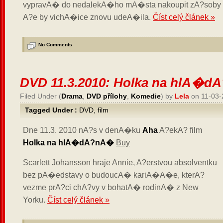
vypravA� do nedalekA�ho mA�sta nakoupit zA?sob
A?e by vichA�ice znovu udeA�ila.
Číst celý článek »
No Comments
DVD 11.3.2010: Holka na hlA�
Filed Under (
Drama
,
DVD přílohy
,
Komedie
) by
Lela
on 11-03-
Tagged Under :
DVD
,
film
Dne 11.3. 2010 nA?s v denA�ku
Aha
A?ekA? film
Holka na hlA�dA?nA�
Buy
Scarlett Johansson hraje Annie, A?erstvou absolventku
bez pA�edstavy o budoucA� kariA�A�e, kterA?
vezme prA?ci chA?vy v bohatA� rodinA� z New
Yorku.
Číst celý článek »