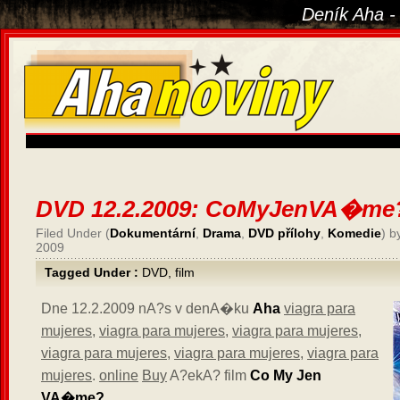
Deník Aha -
DVD 12.2.2009: CoMyJenVA�me
Filed Under (
Dokumentární
,
Drama
,
DVD přílohy
,
Komedie
) b
2009
Tagged Under :
DVD
,
film
Dne 12.2.2009 nA?s v denA�ku
Aha
viagra para
mujeres
,
viagra para mujeres
,
viagra para mujeres
,
viagra para mujeres
,
viagra para mujeres
,
viagra para
mujeres
.
online
Buy
A?ekA? film
Co My Jen
VA�me?