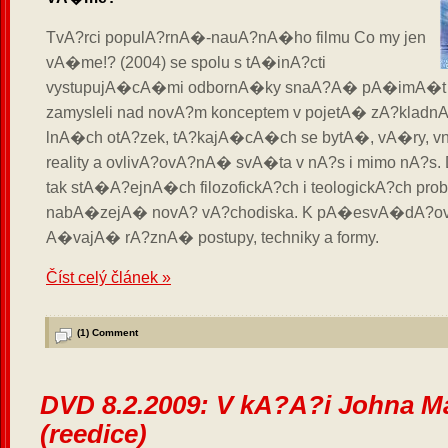
TvA?rci populA?rnA�-nauA?nA�ho filmu Co my jen
vA�me!? (2004) se spolu s tA�inA?cti
vystupujA�cA�mi odbornA�ky snaA?A� pA�imA�t di
zamysleli nad novA?m konceptem v pojetA� zA?kladn
lnA�ch otA?zek, tA?kajA�cA�ch se bytA�, vA�ry
reality a ovlivA?ovA?nA� svA�ta v nA?s i mimo nA?s
tak stA�A?ejnA�ch filozofickA?ch i teologickA?ch pr
nabA�zejA� novA? vA?chodiska. K pA�esvA�dA?
A�vajA� rA?znA� postupy, techniky a formy.
Číst celý článek »
(1)
Comment
DVD 8.2.2009: V kA?A?i Johna M
(reedice)