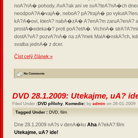
noA?nA� pohody. AvA?ak ani ve svA?teA?nA�ch dne
neodpoA?A�vajA�, neboA? pA?trajA� po vykutA?le
kA?A�ovi, kterA? nabA�zA� A?enA?m zaruA?enA? 
prostA�edeka�? proti poA?etA�. VrchnA� strA?A?m
dostA?vA? pozvA?nA� na zA?mek MalA�nskA?ch, kd
svatba jednA� z dcer.
Číst celý článek »
No Comments
DVD 28.1.2009: Utekajme, uA? id
Filed Under (
DVD přílohy
,
Komedie
) by
admin
on 28-01-2009
Tagged Under :
DVD
,
film
Dne 28.1.2009 nA?s v denA�ku
Aha
A?ekA? film
Utekajme, uA? ide!