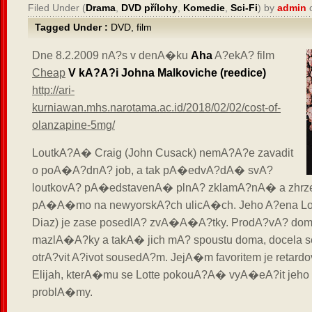
Filed Under (
Drama
,
DVD přílohy
,
Komedie
,
Sci-Fi
) by
admin
o
Tagged Under :
DVD
,
film
Dne 8.2.2009 nA?s v denA�ku
Aha
A?ekA? film
Cheap
V kA?A?i Johna Malkoviche (reedice)
http://ari-
kurniawan.mhs.narotama.ac.id/2018/02/02/cost-of-
olanzapine-5mg/
LoutkA?A� Craig (John Cusack) nemA?A?e zavadit
o poA�A?dnA? job, a tak pA�edvA?dA� svA?
loutkovA? pA�edstavenA� plnA? zklamA?nA� a zhrz
pA�A�mo na newyorskA?ch ulicA�ch. Jeho A?ena Lo
Diaz) je zase posedlA? zvA�A�A?tky. ProdA?vA? d
mazlA�A?ky a takA� jich mA? spoustu doma, docela
otrA?vit A?ivot sousedA?m. JejA�m favoritem je retar
Elijah, kterA�mu se Lotte pokouA?A� vyA�eA?it jeho
problA�my.