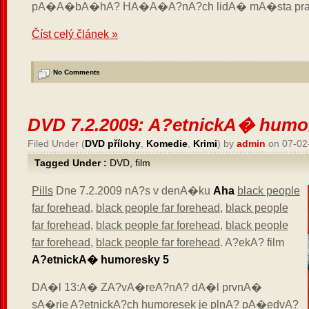
pA�A�bA�hA? HA�A�A?nA?ch lidA� mA�sta pra
Číst celý článek »
No Comments
DVD 7.2.2009: A?etnickA� humo
Filed Under (
DVD přílohy
,
Komedie
,
Krimi
) by
admin
on 07-02
Tagged Under :
DVD
,
film
Pills
Dne 7.2.2009 nA?s v denA�ku
Aha
black people
far forehead
,
black people far forehead
,
black people
far forehead
,
black people far forehead
,
black people
far forehead
,
black people far forehead
. A?ekA? film
A?etnickA� humoresky 5
DA�l 13:A� ZA?vA�reA?nA? dA�l prvnA�
sA�rie A?etnickA?ch humoresek je plnA? pA�edvA?