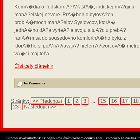
KomA�dia o l’udskom A?A?astA�, indickej mA?gii a
manA?elskej nevere. PrA�beh o bytovA?ch
problA�moch manA?elov Syslovcov, ktorA�
jednA�ho dA?a vyrieA?ia svoju situA?ciu prebA?
ranA�m sa do sousedovho komfortnA�ho bytu, z
ktorA�ho si poA?iA?iavajA? nielen A?tvorcovA� metre
vA�ci majitel’a.
Číst celý článek »
No Comments
Stránky:
<< Předchozí
1
2
3
...
15
16
17
18
23
Následující >>
Stránky
www.ahadenik.cz
nejsou oficiálním webem deníku Aha!. Tento web se nachází