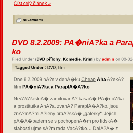
Číst celý článek »
No Comments
DVD 8.2.2009: PA�niA?ka a Pa
ko
Filed Under (
DVD přílohy
,
Komedie
,
Krimi
) by
admin
on 08-02
Tagged Under :
DVD
,
film
Dne 8.2.2009 nA?s v denA�ku
Cheap
Aha
A?ekA?
film
PA�niA?ka a ParaplA�A?ko
NeA?A?astnA� zamilovanA? kasaA� PA�niA?ka
a prostitutka AnA?a, zvanA? ParaplA�A?ko, jsou
znA?mA?mi A?leny praA?skA� „galerky“. Jejich
pA�A�padem se s pochopenA�m pro lidskA�
slabosti ujme sA?m rada VacA?tko… DalA?A� z