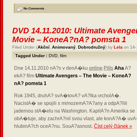
No Comments
DVD 14.11.2010: Ultimate Avenge
Movie – KoneA?nA? pomsta 1
Filed Under (
Akční
,
Animovaný
,
Dobrodružný
) by
Lela
on 14-
Tagged Under :
DVD
,
film
Dne 14.11.2010 nA?s v denA�ku
online
Pills
Aha
A?
ekA? film
Ultimate Avengers – The Movie – KoneA?
nA? pomsta 1
Rok 1945, druhA? svA�tovA? vA?lka vrcholA�.
NacistA� se spojili s mimozemA?A?any a odpA?lili
jadernou stA�elu na Washington. KapitA?n Amerika se
obA�tuje, aby zachrA?nil svou vlast, ale konA?A� u
hlubinA?ch oceA?nu. SouA?asnost.
Číst celý článek »