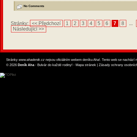
No Comments
Stránky:
<< Předchozí
1
2
3
4
5
6
7
8
...
Následující >>
Stránky
www.ahadenik.cz
nejsou oficiálním webem deníku Aha!. Tento web se nachází
© 2026
Deník Aha
- Bulvár do každé rodiny! -
Mapa stránek
|
Zásady ochrany osobních