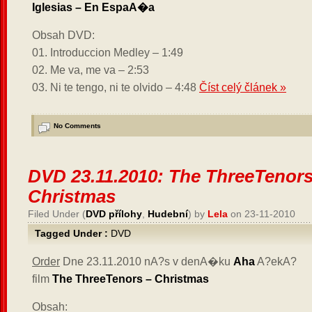
Iglesias – En EspaA�a
Obsah DVD:
01. Introduccion Medley – 1:49
02. Me va, me va – 2:53
03. Ni te tengo, ni te olvido – 4:48
Číst celý článek »
No Comments
DVD 23.11.2010: The ThreeTenors
Christmas
Filed Under (
DVD přílohy
,
Hudební
) by
Lela
on 23-11-2010
Tagged Under :
DVD
Order
Dne 23.11.2010 nA?s v denA�ku
Aha
A?ekA?
film
The ThreeTenors – Christmas
Obsah: