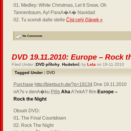
01. Medley: White Christmas, Let It Snow, Oh
Tannenbaum, Ay! ParaA�A� Navidad
02. Tu scendi dalle stelle
Číst celý článek »
No Comments
DVD 19.11.2010: Europe – Rock t
Filed Under (
DVD přílohy
,
Hudební
) by
Lela
on 19-11-2010
Tagged Under :
DVD
Purchase
http://bierbuch.de/?p=19134
Dne 19.11.2010
nA?s v denA�ku
Pills
Aha
A?ekA? film
Europe –
Rock the Night
Obsah DVD:
01. The Final Countdown
02. Rock The Night