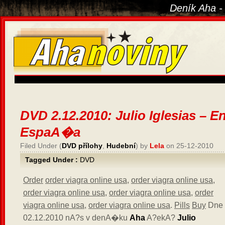
Deník Aha -
DVD 2.12.2010: Julio Iglesias – E
EspaA�a
Filed Under (
DVD přílohy
,
Hudební
) by
Lela
on 25-12-2010
Tagged Under :
DVD
Order
order viagra online usa
,
order viagra online usa
,
order viagra online usa
,
order viagra online usa
,
order
viagra online usa
,
order viagra online usa
.
Pills
Buy
Dne
02.12.2010 nA?s v denA�ku
Aha
A?ekA?
Julio