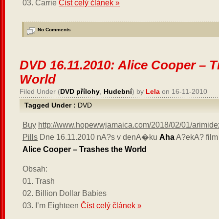
03. Carrie
Číst celý článek »
No Comments
DVD 16.11.2010: Alice Cooper – T
World
Filed Under (
DVD přílohy
,
Hudební
) by
Lela
on 16-11-2010
Tagged Under :
DVD
Buy
http://www.hopewwjamaica.com/2018/02/01/arimidex-p
Pills
Dne 16.11.2010 nA?s v denA�ku
Aha
A?ekA? film
Alice Cooper – Trashes the World
Obsah:
01. Trash
02. Billion Dollar Babies
03. I’m Eighteen
Číst celý článek »