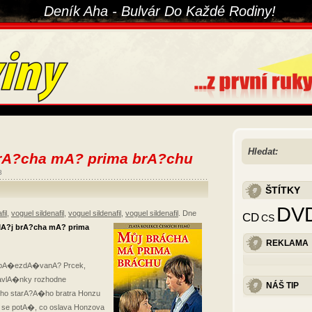
Deník Aha - Bulvár Do Každé Rodiny!
Hledat:
brA?cha mA? prima brA?chu
8
ŠTÍTKY
DV
fil
,
voguel sildenafil
,
voguel sildenafil
,
voguel sildenafil
.
Dne
CD
CS
A?j brA?cha mA? prima
REKLAMA
 pA�ezdA�vanA? Prcek,
avlA�nky rozhodne
NÁŠ TIP
o starA?A�ho bratra Honzu
 se potA�, co oslava Honzova