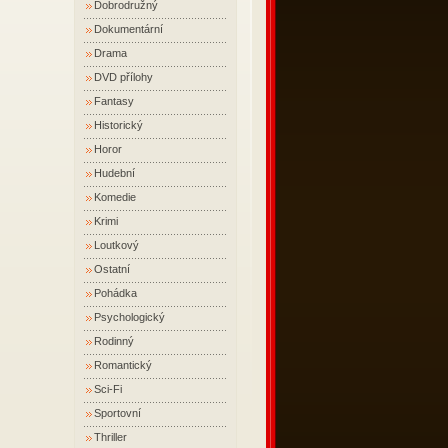
Dobrodružný
Dokumentární
Drama
DVD přílohy
Fantasy
Historický
Horor
Hudební
Komedie
Krimi
Loutkový
Ostatní
Pohádka
Psychologický
Rodinný
Romantický
Sci-Fi
Sportovní
Thriller