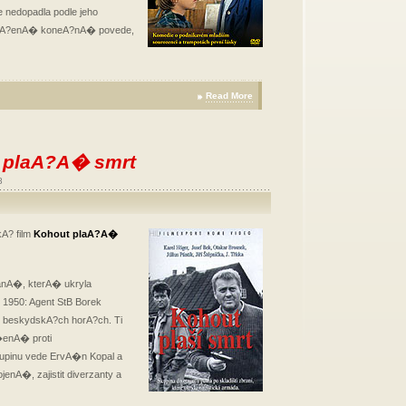
edopadla podle jeho
naA?enA� koneA?nA� povede,
Read More
t plaA?A� smrt
8
A? film
Kohout plaA?A�
ranA�, kterA� ukryla
1950: Agent StB Borek
v beskydskA?ch horA?ch. Ti
enA� proti
kupinu vede ErvA�n Kopal a
enA�, zajistit diverzanty a