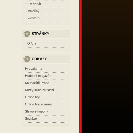
TV seriál
Válečný
western
STRÁNKY
O Aha
ODKAZY
Hry zdarma
Hudební magazín
Koupaliště Praha
Kurzy inline bruslení
Online hry
Online hry zdarma
Slevové kupony
Soutěže