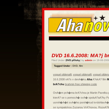
DVD 16.6.2008: MA?j 
Filed Under (
DVD přílohy
) by
admin
on 16-06-200
Tagged Under :
DVD
,
film
voguel sildenafil
,
voguel sildenafil
,
voguel sildena
16.6.2008 nA?s v denA�ku
Aha
A?ekA? film
M
brA?chu
brahmin free shipping code
OnA�m prA�ma brA?chou je Martin Pavelka
kterA? se s pomocA� svA� spoluA?aA?ky P
usmA�A�it svA�ho ponA�kud tvrdohlavA�h
se sympatickou Zuzanou VrA?novou. RozeA?li