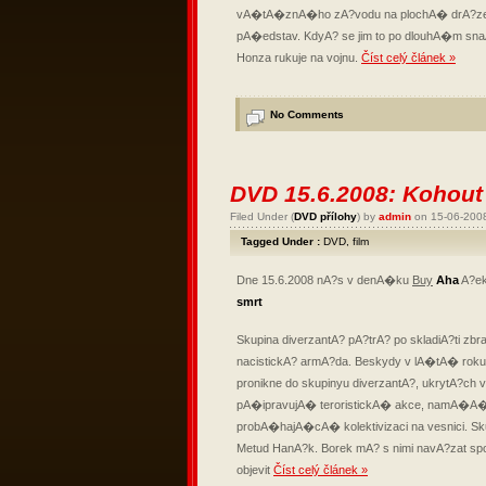
vA�tA�znA�ho zA?vodu na plochA� drA?ze n
pA�edstav. KdyA? se jim to po dlouhA�m s
Honza rukuje na vojnu.
Číst celý článek »
No Comments
DVD 15.6.2008: Kohou
Filed Under (
DVD přílohy
) by
admin
on 15-06-200
Tagged Under :
DVD
,
film
Dne 15.6.2008 nA?s v denA�ku
Buy
Aha
A?ek
smrt
Skupina diverzantA? pA?trA? po skladiA?ti zb
nacistickA? armA?da. Beskydy v lA�tA� roku 
pronikne do skupinyu diverzantA?, ukrytA?ch 
pA�ipravujA� teroristickA� akce, namA�A�
probA�hajA�cA� kolektivizaci na vesnici. S
Metud HanA?k. Borek mA? s nimi navA?zat spoj
objevit
Číst celý článek »