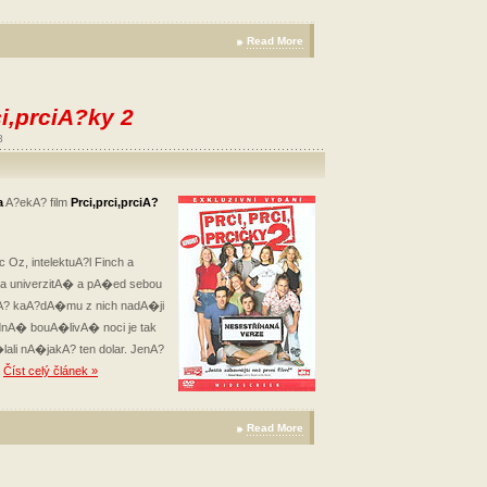
Read More
i,prciA?ky 2
8
a
A?ekA? film
Prci,prci,prciA?
 Oz, intelektuA?l Finch a
 na univerzitA� a pA�ed sebou
vA? kaA?dA�mu z nich nadA�ji
ednA� bouA�livA� noci je tak
lali nA�jakA? ten dolar. JenA?
a
Číst celý článek »
Read More