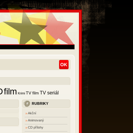
D
film
TV seriál
TV film
Krimi
RUBRIKY
Akční
Animovaný
CD přílohy