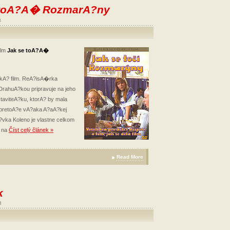
e toA?A� RozmarA?ny
8
ilm
Jak se toA?A�
nikA? film. ReA?isA�rka
DrahuA?kou pripravuje na jeho
taviteA?ku, ktorA? by mala
pretoA?e vA?aka A?aA?kej
?vka Koleno je vlastne celkom
a na
Číst celý článek »
Read More
k
8