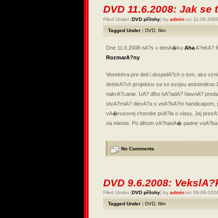
DVD 11.6.2008: Jak s
Filed Under (
DVD přílohy
) by
admin
on 11-06-200
Tagged Under :
DVD
,
film
Dne 11.6.2008 nA?s v denA�ku
Aha
A?ekA? f
RozmarA?ny
Veselohra pre deti i dospelA?ch o tom, ako vz
detskA?ch projektov sa so svojou asistentkou 
nakrA?canie. UA? dlho hA?adA? hlavnA? preds
stvA?rniA? dievA?a s veA?kA?m handicapom, 
vA�rusovej chorobe priA?la o vlasy. Jej prezA
na mieste. Po dlhom vA?hanA� padne voA?b
No Comments
DVD 9.6.2008: VekslA?
Filed Under (
DVD přílohy
) by
admin
on 09-06-200
Tagged Under :
DVD
,
film