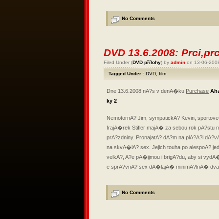
No Comments
DVD 13.6.2008: Prci,prc
Filed Under (
DVD přílohy
) by
admin
on 13-06-200
Tagged Under :
DVD
,
film
Dne 13.6.2008 nA?s v denA�ku
Purchase
Ah
ky 2
NemotornA? Jim, sympatickA? Kevin, sportovec
frajA�rek Stifler majA� za sebou rok pA?stu
prA?zdniny. PronajatA? dA?m na plA?A?i dA?
na skvA�lA? sex. Jejich touha po alespoA? j
velkA?, A?e pA�ijmou i brigA?du, aby si vydA�
e sprA?vnA? sex dA�lajA� minimA?lnA� dv
No Comments