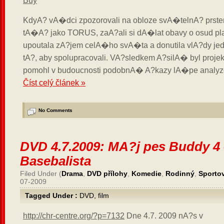
Buy
KdyA? vA�dci zpozorovali na obloze svA�telnA? prst
tA�A? jako TORUS, zaA?ali si dA�lat obavy o osud p
upoutala zA?jem celA�ho svA�ta a donutila vlA?dy jed
tA?, aby spolupracovali. VA?sledkem A?silA� byl projekt
pomohl v budoucnosti podobnA� A?kazy lA�pe analyz
Číst celý článek »
No Comments
DVD 4.7.2009: MA?j pes Buddy 4 
Basebalista
Filed Under (
Drama
,
DVD přílohy
,
Komedie
,
Rodinný
,
Sporto
07-2009
Tagged Under :
DVD
,
film
http://chr-centre.org/?p=7132
Dne 4.7. 2009 nA?s v