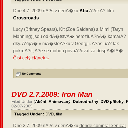
Dne 4.7. 2009 nA?s v denA�ku
Aha
A?ekA? film
Crossroads
Lucy (Britney Spears), Kit (Zoe Saldana) a Mimi (Taryn
Manning) jsou od dA�tstvA� nerozluA?nA� kamarA?
dky. A?ijA� v mA�steA?ku v Georgii. A?as uA? tak
pokroA?il, A?e se mohou povaA?ovat za dospA�lA�.
Číst celý článek »
No Comments
DVD 2.7.2009: Iron Man
Filed Under (
Akční
,
Animovaný
,
Dobrodružný
,
DVD přílohy
,
02-07-2009
Tagged Under :
DVD
,
film
Dne 2.7. 2009 nA?s v denA�ku
donde comprar xenical