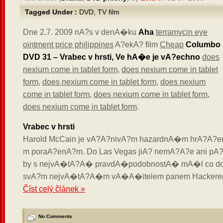
Tagged Under :
DVD
,
TV film
Dne 2.7. 2009 nA?s v denA�ku
Aha
terramycin eye
ointment price philippines
A?ekA? film
Cheap
Columbo
DVD 31 – Vrabec v hrsti, Ve hA�e je vA?echno
does
nexium come in tablet form
,
does nexium come in tablet
form
,
does nexium come in tablet form
,
does nexium
come in tablet form
,
does nexium come in tablet form
,
does nexium come in tablet form
.
Vrabec v hrsti
Harold McCain je vA?A?nivA?m hazardnA�m hrA?A?
m poraA?enA?m. Do Las Vegas jiA? nemA?A?e ani pA?
by s nejvA�tA?A� pravdA�podobnostA� mA�l co 
svA?m nejvA�tA?A�m vA�A�itelem panem Hackere
Číst celý článek »
No Comments