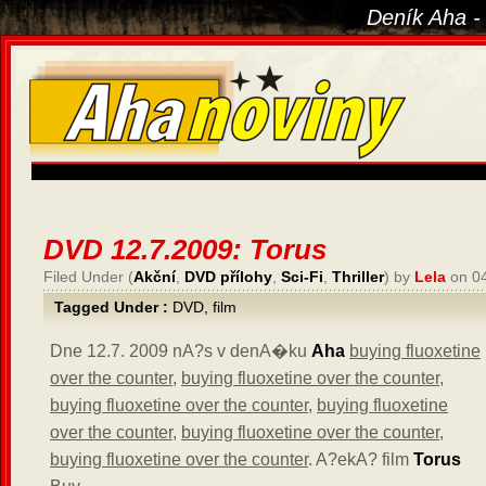
Deník Aha -
DVD 12.7.2009: Torus
Filed Under (
Akční
,
DVD přílohy
,
Sci-Fi
,
Thriller
) by
Lela
on 0
Tagged Under :
DVD
,
film
Dne
12.7. 2009 nA?s v denA�ku
Aha
buying fluoxetine
over the counter
,
buying fluoxetine over the counter
,
buying fluoxetine over the counter
,
buying fluoxetine
over the counter
,
buying fluoxetine over the counter
,
buying fluoxetine over the counter
. A?ekA? film
Torus