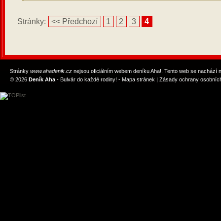
Stránky:
<< Předchozí
1
2
3
4
Stránky
www.ahadenik.cz
nejsou oficiálním webem deníku Aha!. Tento web se nachází
© 2026
Deník Aha
- Bulvár do každé rodiny! -
Mapa stránek
|
Zásady ochrany osobních