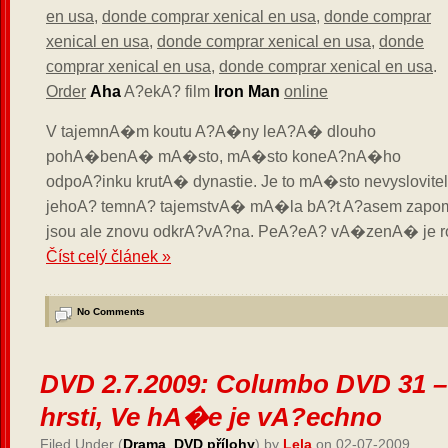
en usa
,
donde comprar xenical en usa
,
donde comprar
xenical en usa
,
donde comprar xenical en usa
,
donde
comprar xenical en usa
,
donde comprar xenical en usa
.
Order
Aha
A?ekA? film
Iron Man
online
V tajemnA�m koutu A?A�ny leA?A� dlouho
pohA�benA� mA�sto, mA�sto koneA?nA�ho
odpoA?inku krutA� dynastie. Je to mA�sto nevyslovite
jehoA? temnA? tajemstvA� mA�la bA?t A?asem zapo
jsou ale znovu odkrA?vA?na. PeA?eA? vA�zenA� je r
Číst celý článek »
No Comments
DVD 2.7.2009: Columbo DVD 31 –
hrsti, Ve hA�e je vA?echno
Filed Under (
Drama
,
DVD přílohy
) by
Lela
on 02-07-2009