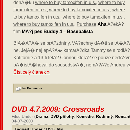
denA�ku
where to buy tamoxifen in u.s.
,
where to buy
tamoxifen in u.s.
,
where to buy tamoxifen in u.s.
,
where
to buy tamoxifen in u.s.
,
where to buy tamoxifen in u.s.
,
where to buy tamoxifen in u.s.
.
Purchase
Aha
A?ekA?
film
MA?j pes Buddy 4 – Basebalista
BlA�A?A� se prA?zdniny. VA?echny dA�ti se tA�A?
ne. JejA� nejlepA?A� kamarA?dka Tammy se s rodiA?
Kalifornie a 13-ti letA? Connor, kterA? se pouze nedA?v
pA�istA�hoval do sousedstvA�, nemA?A?e Andreu vy
Číst celý článek »
No Comments
DVD 4.7.2009: Crossroads
Filed Under (
Drama
,
DVD přílohy
,
Komedie
,
Rodinný
,
Romant
04-07-2009
Tagged Under :
DVD
,
film