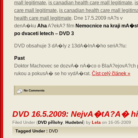
mall legitimate
,
is canadian health care mall legitimate
,
i
care mall legitimate
,
is canadian health care mall legitim
health care mall legitimate
.
Dne 17.5.2009 nA?s v
denA�ku
Aha
A?ekA? film
Nemocnice na kraji mA�s
po dvaceti letech – DVD 3
DVD obsahuje 3 dA�ly z 13dA�lnA�ho seriA?lu:
Past
Doktor Machovec se dozvA� nA�co o BlaA?ejovA?ch
rukou a pokusA� se ho vydA�rat.
Číst celý článek »
No Comments
DVD 16.5.2009: NejvA�tA?A� hi
Filed Under (
DVD přílohy
,
Hudební
) by
Lela
on 16-05-2009
Tagged Under :
DVD