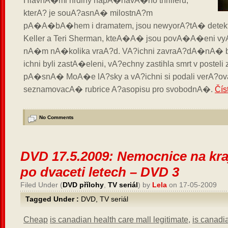
HlavnA�mi hrdiny napA�navA�ho thrilleru,
kterA? je souA?asnA� milostnA?m
pA�A�bA�hem i dramatem, jsou newyorA?tA� detek
Keller a Teri Sherman, kteA�A� jsou povA�A�eni v
nA�m nA�kolika vraA?d. VA?ichni zavraA?dA�nA� by
ichni byli zastA�eleni, vA?echny zastihla smrt v posteli
pA�snA� MoA�e lA?sky a vA?ichni si podali verA?ova
seznamovacA� rubrice A?asopisu pro svobodnA�.
Čís
No Comments
DVD 17.5.2009: Nemocnice na kr
po dvaceti letech – DVD 3
Filed Under (
DVD přílohy
,
TV seriál
) by
Lela
on 17-05-2009
Tagged Under :
DVD
,
TV seriál
Cheap
is canadian health care mall legitimate
,
is canadi