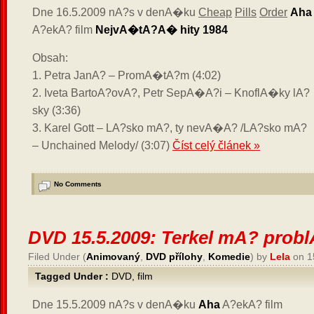
Dne 16.5.2009 nA?s v denA�ku
Cheap
Pills
Order
Aha
A?ekA? film
NejvA�tA?A� hity 1984
Obsah:
1. Petra JanA? – PromA�tA?m (4:02)
2. Iveta BartoA?ovA?, Petr SepA�A?i – KnoflA�ky lA?
sky (3:36)
3. Karel Gott – LA?sko mA?, ty nevA�A? /LA?sko mA?
– Unchained Melody/ (3:07)
Číst celý článek »
No Comments
DVD 15.5.2009: Terkel mA? pro
Filed Under (
Animovaný
,
DVD přílohy
,
Komedie
) by
Lela
on 1
Tagged Under :
DVD
,
film
Dne 15.5.2009 nA?s v denA�ku
Aha
A?ekA? film