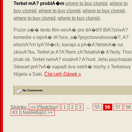
Terkel mA? problA�m
where to buy clomid
,
where to
buy clomid
,
where to buy clomid
,
where to buy clomid
,
where to buy clomid
,
where to buy clomid
.
Pozor a�� tento film nenA� pro dA�ti!!! BlA?znivA?
komedie o tajnA� lA?sce, a�?psychovrahovia�?, A?
eleznA?ch tyA?A�ch, kanapi a pA�A?telstvA� na
zkouA?ku. Terkel je A?A?kem zA?kladnA� A?koly. Troch
jinak ok. Terkel nemA? snadnA? A?ivot. Jeho psychopat
Stewart prA?vA� napadl dva ostrA� hochy z Terkelov
Nigela a Saki.
Číst celý článek »
No Comments
Stránky:
<< Předchozí
1
2
3
...
55
56
57
58
63
Následující >>