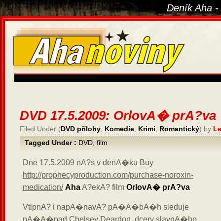
Deník Aha -
DVD 17.5.2009: OrlovA� prA?va
Filed Under (
DVD přílohy
,
Komedie
,
Krimi
,
Romantický
) by
Le
Tagged Under :
DVD
,
film
Dne 17.5.2009 nA?s v denA�ku
Buy
http://prophecyproduction.com/purchase-noroxin-
medication/
Aha
A?ekA? film
OrlovA� prA?va
VtipnA? i napA�navA? pA�A�bA�h sleduje
pA�A�pad Chelsey Deardon, dcery slavnA�ho