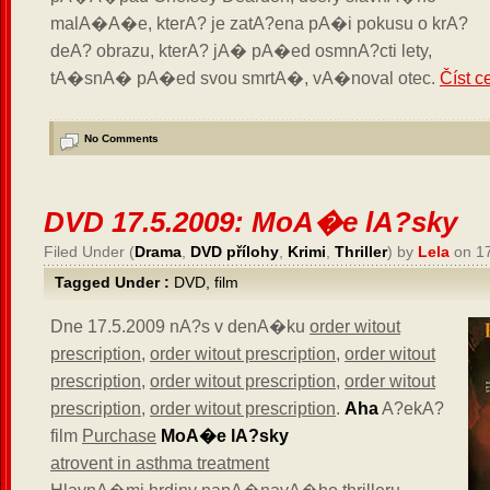
malA�A�e, kterA? je zatA?ena pA�i pokusu o krA?
deA? obrazu, kterA? jA� pA�ed osmnA?cti lety,
tA�snA� pA�ed svou smrtA�, vA�noval otec.
Číst c
No Comments
DVD 17.5.2009: MoA�e lA?sky
Filed Under (
Drama
,
DVD přílohy
,
Krimi
,
Thriller
) by
Lela
on 1
Tagged Under :
DVD
,
film
Dne 17.5.2009 nA?s v denA�ku
order witout
prescription
,
order witout prescription
,
order witout
prescription
,
order witout prescription
,
order witout
prescription
,
order witout prescription
.
Aha
A?ekA?
film
Purchase
MoA�e lA?sky
atrovent in asthma treatment