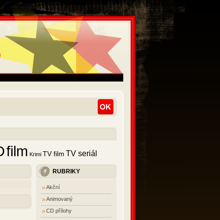
D
film
TV seriál
TV film
Krimi
RUBRIKY
Akční
Animovaný
CD přílohy