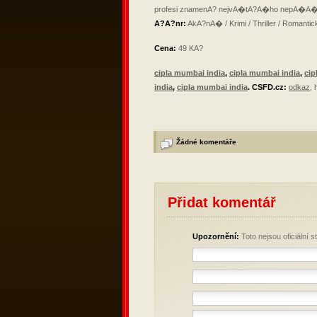
profesi znamenA? nejvA�tA?A�ho nepA�A�t
A?A?nr:
AkA?nA� / Krimi / Thriller / Romanti
Cena:
49 KA?
cipla mumbai india
,
cipla mumbai india
,
cip
india
,
cipla mumbai india
.
CSFD.cz:
odkaz
,
Žádné komentáře
Přidat komentář
Upozornění:
Toto nejsou oficiální 