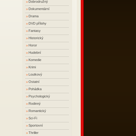
Dobrodružný
Dokumentární
Drama
DVD přílohy
Fantasy
Historický
Horor
Hudební
Komedie
Krimi
Loutkový
Ostatní
Pohádka
Psychologický
Rodinný
Romantický
Sci-Fi
Sportovní
Thriller