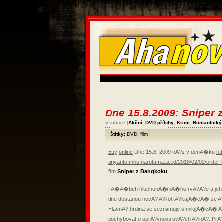
Dne 15.8.2009: Sniper
V rubrice (
Akční
,
DVD přílohy
,
Krimi
,
Romantický
Štítky:
DVD
,
film
Buy
online
Dne 15.8. 2009 nA?s v denA�ku
htt
ariyanto.mhs.narotama.ac.id/2018/02/02/order
film
Sniper z Bangkoku
PA�A�beh hluchonA�mA�ho rvA?A?e a jeho 
dne dostanou novA? A?kol tA?kajA�cA� se A
HlavnA? hrdina se seznamuje s milujA�cA�
pochybovat o sprA?vnosti svA?ch A?inA?.
PrA?