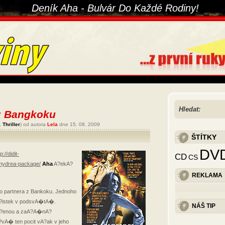
Deník Aha - Bulvár Do Každé Rodiny!
Hledat:
 z Bangkoku
,
Thriller
) od autora
Lela
dne 15. 08. 2009
ŠTÍTKY
DV
p://didit-
CD
CS
-hydrea-package/
Aha
A?ekA?
REKLAMA
partnera z Bankoku. Jednoho
?istek v podsvA�tA�.
NÁŠ TIP
 A?enou a zaA?A�nA?
vA� ten pocit vA?ak v jeho