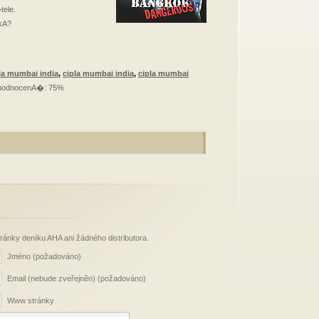
ele.
ckA?
la mumbai india
,
cipla mumbai india
,
cipla mumbai
 hodnocenA�: 75%
stránky deníku AHA ani žádného distributora.
Jméno (požadováno)
Email (nebude zveřejněn) (požadováno)
Www stránky