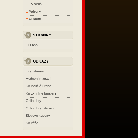
TV seriál
Válečný
western
STRÁNKY
O Aha
ODKAZY
Hry zdarma
Hudební magazín
Koupaliště Praha
Kurzy inline bruslení
Online hry
Online hry zdarma
Slevové kupony
Soutěže