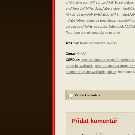
prA?ci jeho potrhlA? syn zvlA?dl.
To se dotkne B
e vA?em ukA?A?e. UzavA�e s otcem kuriA?z
A?koly od prvnA� tA�A�dy aA? k maturitA�
mA�sA�ce, stane se prezidentem spoleA?nosti
vervou pouA?tA� do studia. Jeho spoluA?A?ci
Purchase
buy ginseng plants to grow
A?A?nr:
Komedie/DobrodruA?nA?
Cena:
49 KA?
CSFD.cz:
over the counter drugs for wellbutrin
drugs for wellbutrin
,
over the counter drugs for 
counter drugs for wellbutrin
.
odkaz
, hodnocen
Žádné komentáře
Přidat komentář