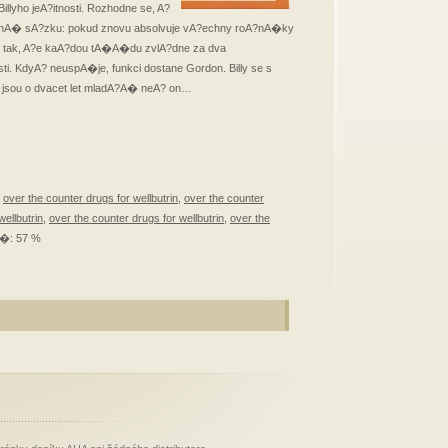
illyho jeA?itnosti. Rozhodne se, A?
nA� sA?zku: pokud znovu absolvuje vA?echny roA?nA�ky
 tak, A?e kaA?dou tA�A�du zvlA?dne za dva
. KdyA? neuspA�je, funkci dostane Gordon. Billy se s
 jsou o dvacet let mladA?A� neA? on…
,
over the counter drugs for wellbutrin
,
over the counter
wellbutrin
,
over the counter drugs for wellbutrin
,
over the
A�: 57 %