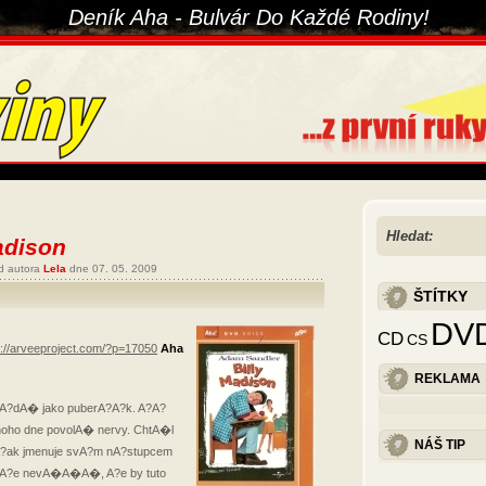
Deník Aha - Bulvár Do Každé Rodiny!
Hledat:
adison
od autora
Lela
dne 07. 05. 2009
ŠTÍTKY
DV
CD
CS
p://arveeproject.com/?p=17050
Aha
REKLAMA
vA?dA� jako puberA?A?k. A?A?
noho dne povolA� nervy. ChtA�l
NÁŠ TIP
 vA?ak jmenuje svA?m nA?stupcem
toA?e nevA�A�A�, A?e by tuto