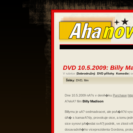
DVD 10.5.2009: Billy M
V rubrice (
Dobrodružný
,
DVD přílohy
,
Komedie
) 
Štítky:
DVD
,
film
Dne 10.5.2009 nA?s v denA�ku
Purchase
htt
A?ekA? film
Billy Madison
Billymu je uA? sedmadvacet, ale poA�A?d vy
dA� s kamarA?dy, provokuje otce, a tomu jed
sice synovi pA�edat svA?j podnik, ve zlosti
dosavadnA�ho viceprezidenta Gordona, pro