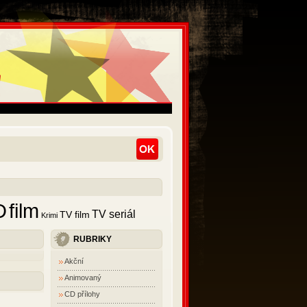
D
film
TV seriál
TV film
Krimi
RUBRIKY
Akční
Animovaný
CD přílohy