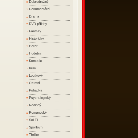
Dobrodružný
Dokumentární
Drama
DVD přílohy
Fantasy
Historický
Horor
Hudební
Komedie
Krimi
Loutkový
Ostatní
Pohádka
Psychologický
Rodinný
Romantický
Sci-Fi
Sportovní
Thriller