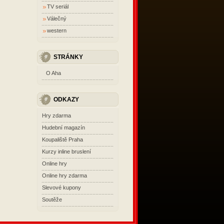
TV seriál
Válečný
western
STRÁNKY
O Aha
ODKAZY
Hry zdarma
Hudební magazín
Koupaliště Praha
Kurzy inline bruslení
Online hry
Online hry zdarma
Slevové kupony
Soutěže