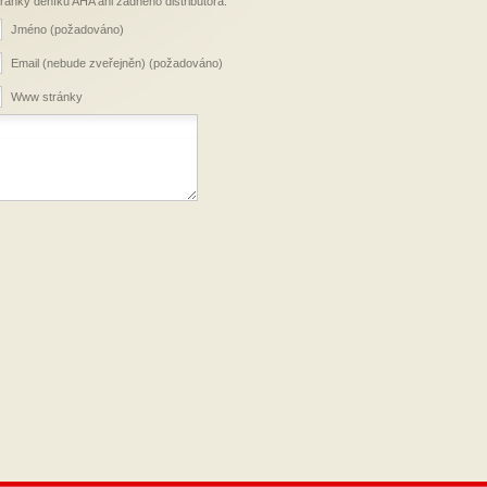
stránky deníku AHA ani žádného distributora.
Jméno (požadováno)
Email (nebude zveřejněn) (požadováno)
Www stránky