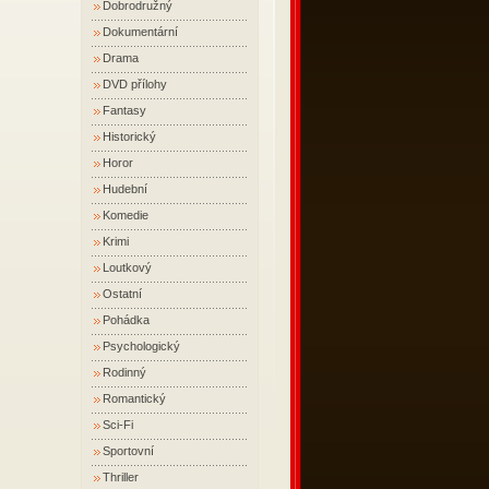
Dobrodružný
Dokumentární
Drama
DVD přílohy
Fantasy
Historický
Horor
Hudební
Komedie
Krimi
Loutkový
Ostatní
Pohádka
Psychologický
Rodinný
Romantický
Sci-Fi
Sportovní
Thriller