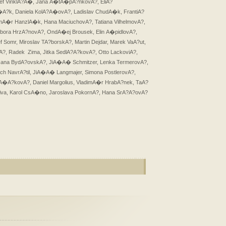
Josef VinklA?A�, Jana A�tA�pA?nkovA?, EliA?
�A?k, Daniela KolA?A�ovA?, Ladislav ChudA�k, FrantiA?
A�r HanzlA�k, Hana MaciuchovA?, Tatiana VilhelmovA?,
rbora HrzA?novA?, OndA�ej Brousek, Elin A�pidlovA?,
 Somr, Miroslav TA?borskA?, Martin Dejdar, Marek VaA?ut,
, Radek Zima, Jitka SedlA?A?kovA?, Otto LackoviA?,
Zuzana BydA?ovskA?, JiA�A� Schmitzer, Lenka TermerovA?,
 NavrA?til, JiA�A� Langmajer, Simona PostlerovA?,
�A?kovA?, Daniel Margolius, VladimA�r HrabA?nek, TaA?
iva, Karol CsA�no, Jaroslava PokornA?, Hana SrA?A?ovA?