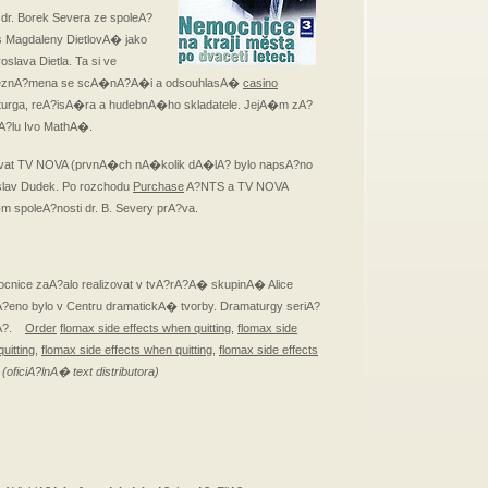
dr. Borek Severa ze spoleA?
s Magdaleny DietlovA� jako
lava Dietla. Ta si ve
eznA?mena se scA�nA?A�i a odsouhlasA�
casino
aturga, reA?isA�ra a hudebnA�ho skladatele. JejA�m zA?
A?lu Ivo MathA�.
at TV NOVA (prvnA�ch nA�kolik dA�lA? bylo napsA?no
slav Dudek. Po rozchodu
Purchase
A?NTS a TV NOVA
 spoleA?nosti dr. B. Severy prA?va.
nice zaA?alo realizovat v tvA?rA?A� skupinA� Alice
o bylo v Centru dramatickA� tvorby. Dramaturgy seriA?
ovA?.
Order
flomax side effects when quitting
,
flomax side
uitting
,
flomax side effects when quitting
,
flomax side effects
.
(oficiA?lnA� text distributora)