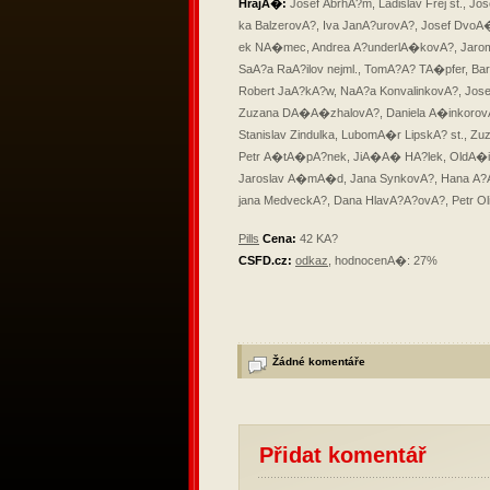
HrajA�:
Josef AbrhA?m, Ladislav Frej st., 
ka BalzerovA?, Iva JanA?urovA?, Josef DvoA
ek NA�mec, Andrea A?underlA�kovA?, Jarom
SaA?a RaA?ilov nejml., TomA?A? TA�pfer, Ba
Robert JaA?kA?w, NaA?a KonvalinkovA?, Josef
Zuzana DA�A�zhalovA?, Daniela A�inkorovA?
Stanislav Zindulka, LubomA�r LipskA? st., 
Petr A�tA�pA?nek, JiA�A� HA?lek, OldA�ich
Jaroslav A�mA�d, Jana SynkovA?, Hana A?A
jana MedveckA?, Dana HlavA?A?ovA?, Petr Ol
Pills
Cena:
42 KA?
CSFD.cz:
odkaz
, hodnocenA�: 27%
Žádné komentáře
Přidat komentář