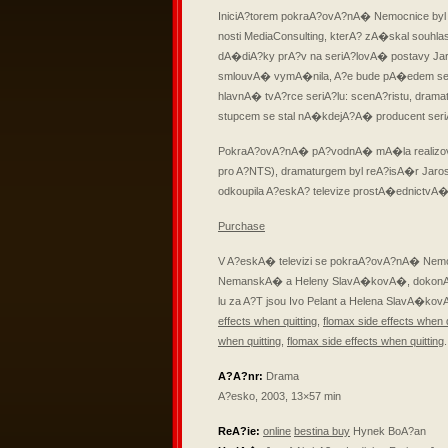
IniciA?torem pokraA?ovA?nA� Nemocnice byl 
nosti MediaConsulting, kterA? zA�skal souhla
dA�diA?ky prA?v na seriA?lovA� postavy Jaros
smlouvA� vymA�nila,
A?e bude pA�edem s
hlavnA� tvA?rce seriA?lu: scenA?ristu, dram
stupcem se stal nA�kdejA?A� producent seri
PokraA?ovA?nA� pA?vodnA� mA�la realizov
pro A?NTS), dramaturgem byl reA?isA�r Jaro
odkoupila A?eskA? televize prostA�ednictvA�m
Purchase
V A?eskA� televizi se pokraA?ovA?nA� Nemoc
NemanskA� a Heleny SlavA�kovA�, dokonA?en
lu za A?T jsou Ivo Pelant a Helena SlavA�k
effects when quitting
,
flomax side effects when q
when quitting
,
flomax side effects when quitting
A?A?nr:
Drama
A?esko, 2003, 13×57 min
ReA?ie:
online
bestina buy
Hynek BoA?an