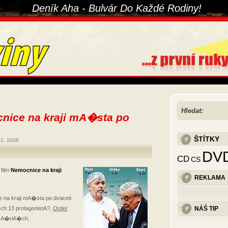
Deník Aha - Bulvár Do Každé Rodiny!
Hledat:
nice na kraji mA�sta po
ŠTÍTKY
12. 2008
DV
CD
CS
film
Nemocnice na kraji
REKLAMA
 na kraji mA�sta po dvaceti
ch 13 protagonistA?,
Order
NÁŠ TIP
sA�riA�ch.