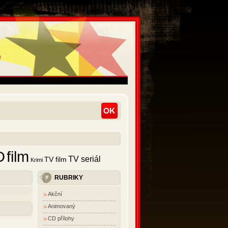
D
film
TV seriál
TV film
Krimi
RUBRIKY
Akční
Animovaný
CD přílohy