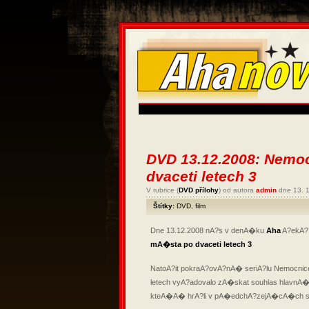
DVD 13.12.2008: Nemoc
dvaceti letech 3
V rubrice (
DVD přílohy
) od autora
admin
dne 13. 
Štítky:
DVD
,
film
Dne 13.12.2008 nA?s v denA�ku
Aha
A?ekA? 
mA�sta po dvaceti letech 3
NatoA?it pokraA?ovA?nA� seriA?lu Nemocnice
letech vyA?adovalo zA�skat souhlas hlavnA�
kteA�A� hrA?li v pA�edchA?zejA�cA�ch 