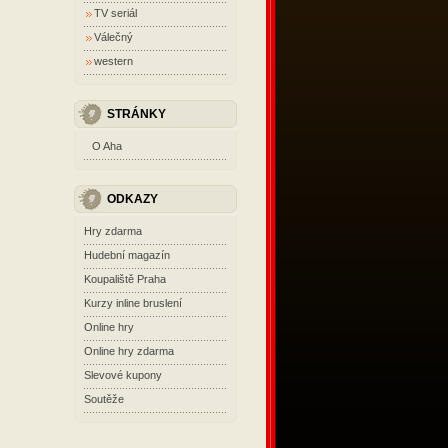
TV seriál
Válečný
western
STRÁNKY
O Aha
ODKAZY
Hry zdarma
Hudební magazín
Koupaliště Praha
Kurzy inline bruslení
Online hry
Online hry zdarma
Slevové kupony
Soutěže