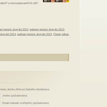
talcA? a zkorumpovanA?ch vlA?
rt generic drug list 2013
,
walmart generic drug list 2013
,
drug list 2013
,
walmart generic drug list 2013
.
Cheap
odkaz
,
stránky deníku AHA ani žádného distributora.
Jméno (požadováno)
Email (nebude zveřejněn) (požadováno)