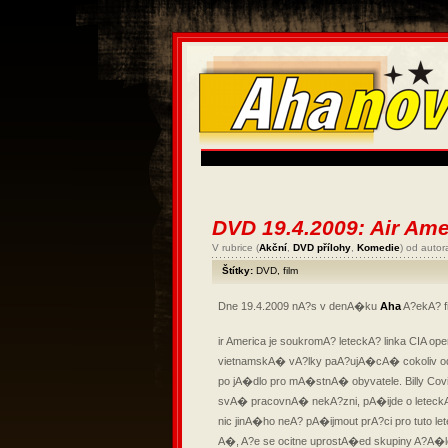
DVD 19.4.2009: Air Ame
V rubrice (
Akční
,
DVD přílohy
,
Komedie
) od auto
Štítky:
DVD
,
film
Dne 19.4.2009 nA?s v denA�ku
Aha
A?ekA? f
ir America je soukromA? leteckA? linka CIA
vietnamskA� vA?lky paA?ujA�cA� cokoliv 
po jA�dlo pro mA�stnA� obyvatele. Billy Covi
svA� pracovnA� nekA?zni, pA�ijde o leteck
nic jinA�ho neA? pA�ijmout prA?ci pro tuto let
A�, A?e se ocitne uprostA�ed skupiny A?A�l