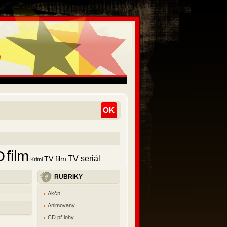
D
film
TV seriál
TV film
Krimi
RUBRIKY
Akční
Animovaný
CD přílohy