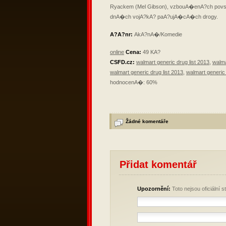
Ryackem (Mel Gibson), vzbouA�enA?ch povs
dnA�ch vojA?kA? paA?ujA�cA�ch drogy.
A?A?nr:
AkA?nA�/Komedie
online
Cena:
49 KA?
CSFD.cz:
walmart generic drug list 2013
,
walma
walmart generic drug list 2013
,
walmart generic 
hodnocenA�: 60%
Žádné komentáře
Přidat komentář
Upozornění:
Toto nejsou oficiální 