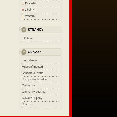
TV seriál
Válečný
western
STRÁNKY
O Aha
ODKAZY
Hry zdarma
Hudební magazín
Koupaliště Praha
Kurzy inline bruslení
Online hry
Online hry zdarma
Slevové kupony
Soutěže