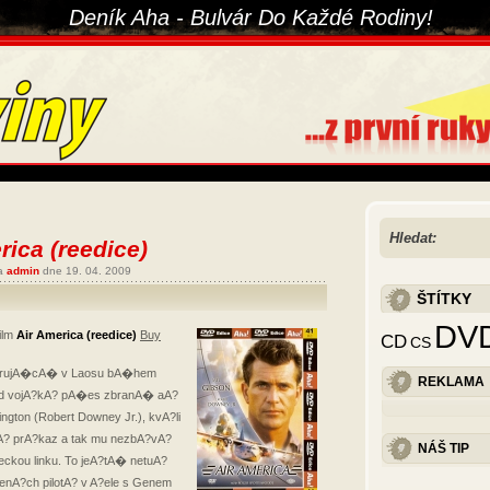
Deník Aha - Bulvár Do Každé Rodiny!
Hledat:
rica (reedice)
ra
admin
dne 19. 04. 2009
ŠTÍTKY
DV
ilm
Air America (reedice)
Buy
CD
CS
 operujA�cA� v Laosu bA�hem
REKLAMA
od vojA?kA? pA�es zbranA� aA?
ngton (Robert Downey Jr.), kvA?li
A? prA?kaz a tak mu nezbA?vA?
NÁŠ TIP
eckou linku.
To jeA?tA� netuA?
enA?ch pilotA? v A?ele s Genem