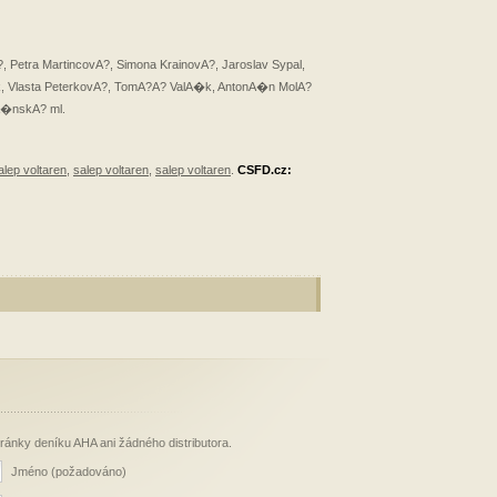
 Petra MartincovA?, Simona KrainovA?, Jaroslav Sypal,
?k, Vlasta PeterkovA?, TomA?A? ValA�k, AntonA�n MolA?
A�nskA? ml.
alep voltaren
,
salep voltaren
,
salep voltaren
.
CSFD.cz:
stránky deníku AHA ani žádného distributora.
Jméno (požadováno)