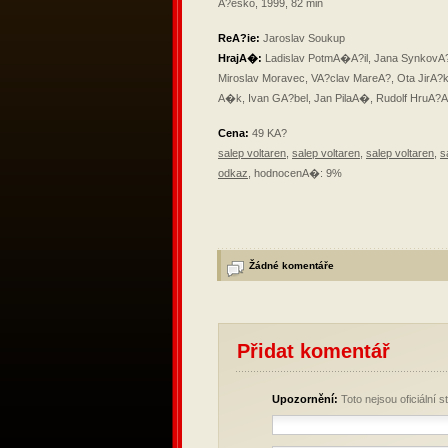
A?esko, 1999, 82 min
ReA?ie:
Jaroslav Soukup
HrajA�:
Ladislav PotmA�A?il, Jana SynkovA?,
Miroslav Moravec, VA?clav MareA?, Ota JirA
A�k, Ivan GA?bel, Jan PilaA�, Rudolf HruA?
Cena:
49 KA?
salep voltaren
,
salep voltaren
,
salep voltaren
,
s
odkaz
, hodnocenA�: 9%
Žádné komentáře
Přidat komentář
Upozornění:
Toto nejsou oficiální 