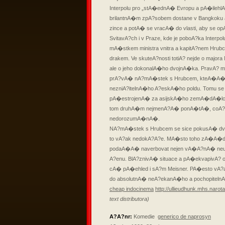
Interpolu pro „stA�ednA� Evropu a pA�ilehlA�
brilantnA�m zpA?sobem dostane v Bangkoku 
zince a potA� se vracA� do vlasti, aby se 
SvitavA?ch i v Praze, kde je poboA?ka Inter
mA�stkem ministra vnitra a kapitA?nem
Hrubc
drakem. Ve skuteA?nosti totiA? nejde o majora
ale o jeho dokonalA�ho dvojnA�ka. PravA?
prA?vA� nA?mA�stek s Hrubcem, kteA�A� se
nezniA?itelnA�ho A?eskA�ho poldu. Tomu 
pA�estrojenA� za asijskA�ho zemA�dA�lce d
tom druhA�m nejmenA?A� ponA�tA�, coA?
nedorozumA�nA�.
NA?mA�stek s Hrubcem se sice pokusA� dvoj
to vA?ak nedokA?A?e. MA�sto toho zA�A�dA�
podaA�A� naverbovat nejen vA�A?nA� neukoj
A?enu. BlA?znivA� situace a pA�ekvapivA?
cA� pA�ehled i sA?m Meisner. PA�esto vA?a
do absolutnA� neA?ekanA�ho a pochopite
cheap indocinema
http://ullieudhunk.mhs.narot
text distributora)
A?A?nr:
Komedie
generico de naprosyn