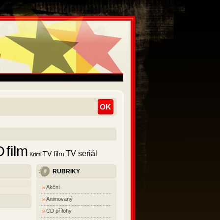
D
film
TV seriál
TV film
Krimi
RUBRIKY
Akční
Animovaný
CD přílohy