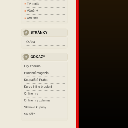
TV seriál
Válečný
western
STRÁNKY
O Aha
ODKAZY
Hry zdarma
Hudební magazín
Koupaliště Praha
Kurzy inline bruslení
Online hry
Online hry zdarma
Slevové kupony
Soutěže