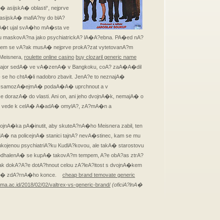
 asijskA� oblasti“, nejprve
asijskA� mafiA?ny do blA?
opA�t ujal svA�ho mA�sta ve
polu maskovA?na jako psychiatrickA? lA�A?ebna. PA�ed nA?
em se vA?ak musA� nejprve prokA?zat vytetovanA?m
 Meisnera,
roulette online casino
buy clozaril generic name
 major sedA� ve vA�zenA� v Bangkoku, coA? zaA�A�dil
 ho chtA�li nadobro zbavit. JenA?e to neznajA�
se samozA�ejmA� podaA�A� uprchnout a v
orazA� do vlasti. Ani on, ani jeho dvojnA�k, nemajA� o
 vede k celA� A�adA� omylA?, zA?mA�n a
nA�ka pA�inutit, aby skuteA?nA�ho Meisnera zabil, ten
 na policejnA� stanici tajnA? nevA�stinec, kam se mu
enou psychiatriA?ku KudlA?kovou, ale takA� starostovu
 odhalenA� se kupA� takovA?m tempem, A?e obA?as ztrA?
k dokA?A?e dotA?hnout celou zA?leA?itost s dvojnA�kem
lnA� zdA?rnA�ho konce.
cheap brand temovate generic
ama.ac.id/2018/02/02/valtrex-vs-generic-brand/
(oficiA?lnA�