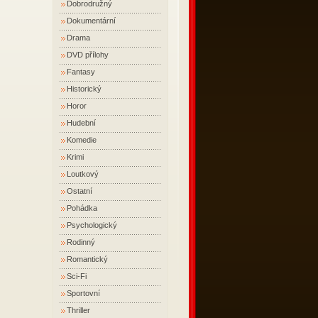
Dobrodružný
Dokumentární
Drama
DVD přílohy
Fantasy
Historický
Horor
Hudební
Komedie
Krimi
Loutkový
Ostatní
Pohádka
Psychologický
Rodinný
Romantický
Sci-Fi
Sportovní
Thriller