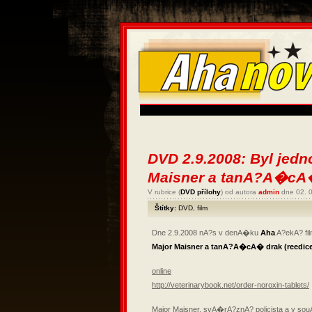
DVD 2.9.2008: Byl jedno
Maisner a tanA?A�cA�
V rubrice (
DVD přílohy
) od autora
admin
dne 02. 
Štítky:
DVD
,
film
Dne 2.9.2008 nA?s v denA�ku
Aha
A?ekA? fi
Major Maisner a tanA?A�cA� drak (reedic
online
http://veterinarybook.net/order-noroxin-tablets/
Major Maisner, svA�rA?znA? policista a v 