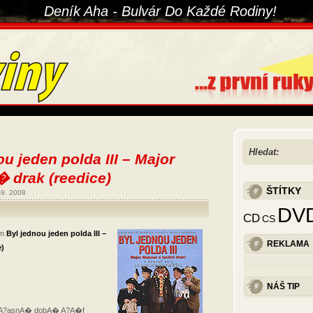
Deník Aha - Bulvár Do Každé Rodiny!
Hledat:
u jeden polda III – Major
 drak (reedice)
ŠTÍTKY
09. 2008
DV
CD
CS
lm
Byl jednou jeden polda III –
REKLAMA
e)
NÁŠ TIP
souA?asnA� dobA� A?A�f