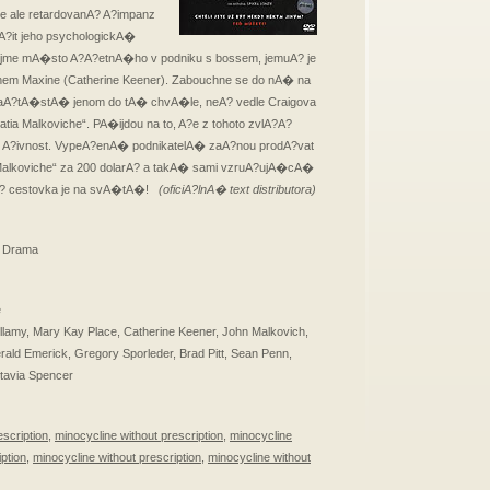
je ale retardovanA? A?impanz
?it jeho psychologickA�
ijme mA�sto A?A?etnA�ho v podniku s bossem, jemuA? je
em Maxine (Catherine Keener). Zabouchne se do nA� na
NaA?tA�stA� jenom do tA� chvA�le, neA? vedle Craigova
tia Malkoviche“. PA�ijdou na to, A?e z tohoto zvlA?A?
? A?ivnost. VypeA?enA� podnikatelA� zaA?nou prodA?vat
Malkoviche“ za 200 dolarA? a takA� sami vzruA?ujA�cA�
A? cestovka je na svA�tA�!
(oficiA?lnA� text distributora)
 / Drama
e
amy, Mary Kay Place, Catherine Keener, John Malkovich,
erald Emerick, Gregory Sporleder, Brad Pitt, Sean Penn,
tavia Spencer
escription
,
minocycline without prescription
,
minocycline
ption
,
minocycline without prescription
,
minocycline without