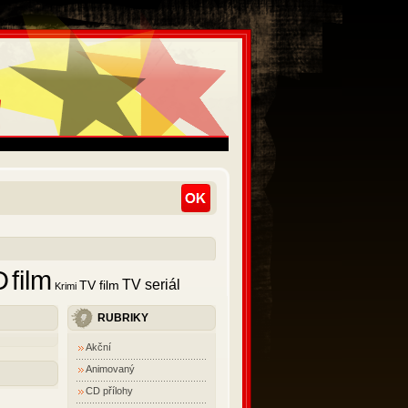
D
film
TV seriál
TV film
Krimi
RUBRIKY
Akční
Animovaný
CD přílohy