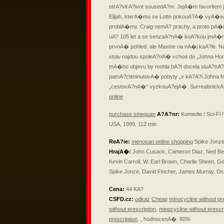
otrA?vit A?ivot sousedA?m. JejA�m favoritem 
Elijah, kterA�mu se Lotte pokouA?A� vyA�eA
problA�my. Craig nemA? prachy, a proto pA�
uA? 105 let a se senzaA?nA� koA?kou jmA�n
prvnA� pohled, ale Maxine na nA�j kaA?le. 
stolu najdou spoleA?nA� vchod do „Johna Hora
tnA�ho objevu by mohla bA?t docela sluA?nA
patnA?ctiminutovA� pobyty „v kA?A?i Johna 
„cestovA?nA�“ vyzkouA?ejA�. Surrealistick
online
purchase sinequan
A?A?nr:
Komedie / Sci-Fi
USA, 1999, 112 min
ReA?ie:
menosan online shopping
Spike Jonz
HrajA�:
John Cusack, Cameron Diaz, Ned Bell
Kevin Carroll, W. Earl Brown, Charlie Sheen, G
Spike Jonze, David Fincher, James Murray, Oc
Cena:
44 KA?
CSFD.cz:
odkaz
Cheap
minocycline without pr
without prescription
,
minocycline without prescri
prescription
. , hodnocenA�: 80%