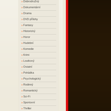
Dobrodružný
Dokumentární
Drama
DVD přílohy
Fantasy
Historický
Horor
Hudební
Komedie
Krimi
Loutkový
Ostatní
Pohádka
Psychologický
Rodinný
Romantický
Sci-Fi
Sportovní
Thriller