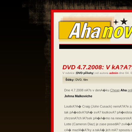
DVD 4.7.2008: V kA?A?
V rubrice (
DVD přílohy
) od autora
admin
dne 04. 
Štítky:
DVD
,
film
Dne 4.7.2008 nA?s v denA�ku
Cheap
Aha
onl
Johna Malkoviche
LoutkA?A� Craig (John Cusack) nemA?A?e za
tak pA�edvA?dA� svA? loutkovA? pA�edst
zhrzenA?ch lA?sek pA�A�mo na newyorskA?
Lotte (Cameron Diaz) je zase posedlA? zvA
cA� mazlA�A?ky a takA� jich mA? spoustu 