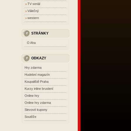
TV seriál
Válečný
western
STRÁNKY
O Aha
ODKAZY
Hry zdarma
Hudební magazín
Koupaliště Praha
Kurzy inline bruslení
Online hry
Online hry zdarma
Slevové kupony
Soutěže