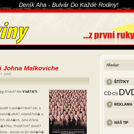
Deník Aha - Bulvár Do Každé Rodiny!
Hledat:
i Johna Malkoviche
07. 2008
ŠTÍTKY
DV
ine
A?ekA? film
V kA?A?i
CD
CS
REKLAMA
vadit o poA�A?dnA? job, a
avenA� plnA? zklamA?nA� a
ch ulicA�ch. Jeho A?ena
NÁŠ TIP
�A�A?tky. ProdA?vA? domA?
doma , docela se jim daA�A�