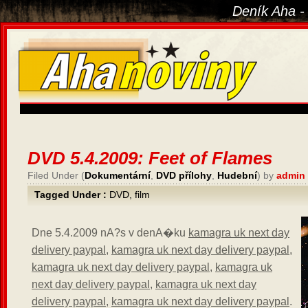
Deník Aha -
DVD 5.4.2009: Feet of Flames
Filed Under (
Dokumentární
,
DVD přílohy
,
Hudební
) by
admin
Tagged Under :
DVD
,
film
Dne 5.4.2009 nA?s v denA�ku
kamagra uk next day
delivery paypal
,
kamagra uk next day delivery paypal
,
kamagra uk next day delivery paypal
,
kamagra uk
next day delivery paypal
,
kamagra uk next day
delivery paypal
,
kamagra uk next day delivery paypal
.