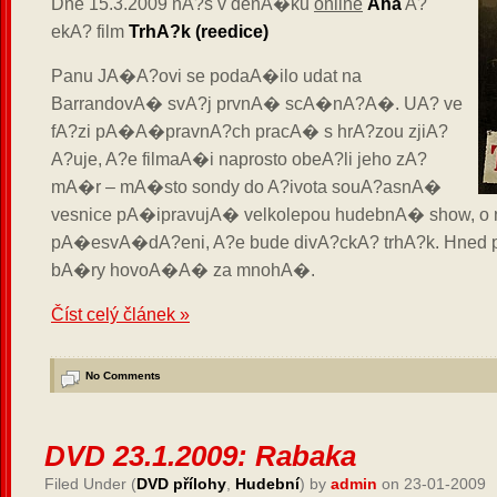
Dne 15.3.2009 nA?s v denA�ku
online
Aha
A?
ekA? film
TrhA?k (reedice)
Panu JA�A?ovi se podaA�ilo udat na
BarrandovA� svA?j prvnA� scA�nA?A�. UA? ve
fA?zi pA�A�pravnA?ch pracA� s hrA?zou zjiA?
A?uje, A?e filmaA�i naprosto obeA?li jeho zA?
mA�r – mA�sto sondy do A?ivota souA?asnA�
vesnice pA�ipravujA� velkolepou hudebnA� show, o
pA�esvA�dA?eni, A?e bude divA?ckA? trhA?k. Hned
bA�ry hovoA�A� za mnohA�.
Číst celý článek »
No Comments
DVD 23.1.2009: Rabaka
Filed Under (
DVD přílohy
,
Hudební
) by
admin
on 23-01-2009