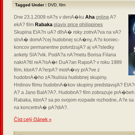
Tagged Under :
DVD
,
film
Dne 23.1.2009 nA?s v denA�ku
Aha
online
A?
ekA? film
Rabaka
plavix price philippines
Skupina ElA?n uA? dlhA� roky zotrvA?va na vA?
slnA� domA?cej hudobnej scA�ny, A?o koniec-
koncov permanentne potvrdzujA? aj vA?sledky
ankety SlA?vik. PodA?a nA?metu Borisa Filana
nakrA?til reA?isA�r DuA?an RapoA? v roku 1989
film, ktorA? A?erpA? motA�vy prA?ve z
hudobnA�ho zA?kulisia hudobnej skupiny.
Hrdinov filmu hudobnA�kov skupiny predstavujA? ElA?n
A? a Jano BalA?A?. HudobnA? film zobrazuje prA�beh
Rabaka, ktorA? sa po svojom rozpade rozhodne, A?e s
na koncertnA� pA?diA?.
Číst celý článek »