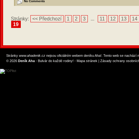
No Comments
Stránky:
<< Předchozí
1
2
3
...
11
12
13
14
19
Stránky
www.ahadenik.cz
nejsou oficiálním webem deníku Aha!. Tento web se nachází
© 2026
Deník Aha
- Bulvár do každé rodiny! -
Mapa stránek
|
Zásady ochrany osobních