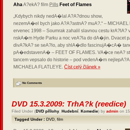
Aha
A?ekA? film
Pills
Feet of Flames
„Kdybych nikdy nedA�lal A?A?dnou show,
nezemA�el bych jako A?A?astnA? muA?.“ – MICHAEL 
ervenec 1998 – Soumrak zahalil slavnou cestu krA?lA?
nskA�m Hyde Parku a noc veA?la do dA�jin. Dvacet 
divA?kA? se seA?lo, aby shlA�dlo fascinujA�cA� t
pA�edstavenA� – FEET OF FLAMES. VA�ce neA? st
tancem vepsalo do historie – pod vedenA�m nejlepA?A
MICHAELA FLATLEYE.
Číst celý článek »
No Comments
DVD 15.3.2009: TrhA?k (reedice)
Filed Under (
DVD přílohy
,
Hudební
,
Komedie
) by
admin
on 15
Tagged Under :
DVD
,
film