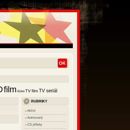
D
film
TV seriál
TV film
Krimi
RUBRIKY
Akční
Animovaný
CD přílohy