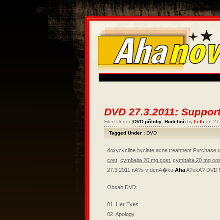
DVD 27.3.2011: Support
Filed Under (
DVD přílohy
,
Hudební
) by
Lela
on 27
Tagged Under :
DVD
doxycycline hyclate acne treatment
Purchase
cost
,
cymbalta 20 mg cost
,
cymbalta 20 mg cos
27.3.2011 nA?s v denA�ku
Aha
A?ekA? DVD
Obsah DVD:
01. Her Eyes
02. Apology