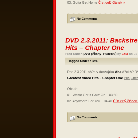
03. Gotta Get Home
Číst celý článek »
No Comments
DVD 2.3.2011: Backstre
Hits – Chapter One
Filed Under (
DVD přílohy
,
Hudební
) by
Lela
on 02
Tagged Under :
DVD
Dne 2.3.2011 nA?s v denA�ku
Aha
A?ekA? 
Greatest Video Hits – Chapter One
Pills
Che
Obsah:
01. We’ve Got It Goin‘ On – 03:39
02. Anywhere For You – 04:40
Číst celý článek
No Comments