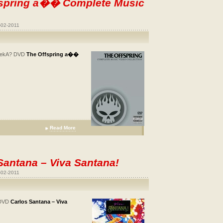
fspring a�� Complete Music
-02-2011
ekA? DVD
The Offspring a��
Read More
Santana – Viva Santana!
-02-2011
 DVD
Carlos Santana – Viva