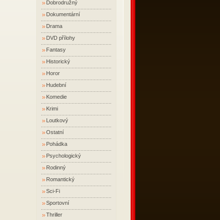
Dobrodružný
Dokumentární
Drama
DVD přílohy
Fantasy
Historický
Horor
Hudební
Komedie
Krimi
Loutkový
Ostatní
Pohádka
Psychologický
Rodinný
Romantický
Sci-Fi
Sportovní
Thriller