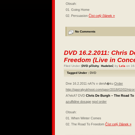
Obsah:
01. Going Home
02. Persuasion
Číst celý článek »
No Comments
DVD 16.2.2011: Chris 
Freedom (Live in Conce
Filed Under (
DVD přílohy
,
Hudební
) by
Lela
on 16
Tagged Under :
DVD
Dne 16.2.2011 nA?s v denA�ku
Order
http://qasralyukhoot.com/qasr/2018/02/02/nizo
A?ekA? DVD
Chris De Burgh – The Road To 
azulfidine dosage
npxl order
Obsah:
01. When Winter Comes
02. The Road To Freedom
Číst celý článek »