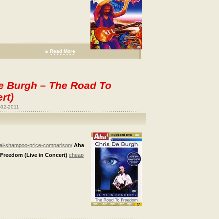
Read More
De Burgh – The Road To
rt)
-02-2011
ral-shampoo-price-comparison/
Aha
Freedom (Live in Concert)
cheap