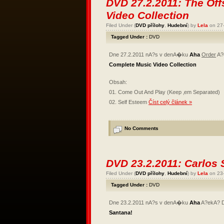
DVD 27.2.2011: The Of
Video Collection
Filed Under (
DVD přílohy
,
Hudební
) by
Lela
on 27
Tagged Under :
DVD
Dne 27.2.2011 nA?s v denA�ku
Aha
Order
A?
Complete Music Video Collection
Obsah:
01. Come Out And Play (Keep ‚em Separated)
02. Self Esteem
Číst celý článek »
No Comments
DVD 23.2.2011: Carlos 
Filed Under (
DVD přílohy
,
Hudební
) by
Lela
on 23
Tagged Under :
DVD
Dne 23.2.2011 nA?s v denA�ku
Aha
A?ekA?
Santana!