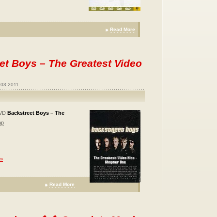
Read More
et Boys – The Greatest Video
-03-2011
DVD
Backstreet Boys – The
ap
 »
Read More