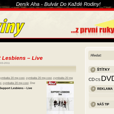
Deník Aha - Bulvár Do Každé Rodiny!
Hledat:
 Lesbiens – Live
-03-2011
ŠTÍTKY
DV
cymbalta 20 mg cost
,
cymbalta 20 mg cost
,
cymbalta 20 mg
CD
CS
t
,
cymbalta 20 mg cost
.
Dne
Support Lesbiens – Live
REKLAMA
NÁŠ TIP