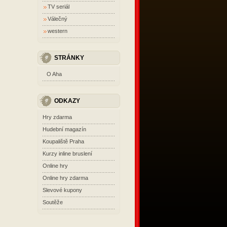
TV seriál
Válečný
western
STRÁNKY
O Aha
ODKAZY
Hry zdarma
Hudební magazín
Koupaliště Praha
Kurzy inline bruslení
Online hry
Online hry zdarma
Slevové kupony
Soutěže