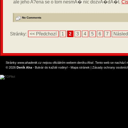
ale jeho A?ena se o tom nesmA� nic dozvA�dA�t.
Čís
No Comments
Stránky:
<< Předchozí
1
2
3
4
5
6
7
Následu
Stránky
www.ahadenik.cz
nejsou oficiálním webem deníku Aha!. Tento web se nachází
© 2026
Deník Aha
- Bulvár do každé rodiny! -
Mapa stránek
|
Zásady ochrany osobních