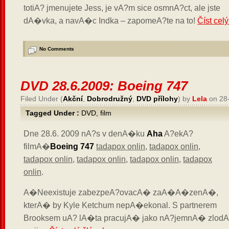
totiA? jmenujete Jess, je vA?m sice osmnA?ct, ale jste
dA�vka, a navA�c Indka – zapomeA?te na to!
Číst cel
No Comments
DVD 28.6.2009: Boeing 747
Filed Under (
Akční
,
Dobrodružný
,
DVD přílohy
) by
Lela
on 28
Tagged Under :
DVD
,
film
Dne 28.6. 2009 nA?s v denA�ku
Aha
A?ekA?
filmA�
Boeing 747
tadapox onlin
,
tadapox onlin
,
tadapox onlin
,
tadapox onlin
,
tadapox onlin
,
tadapox
onlin
.
A�Neexistuje zabezpeA?ovacA� zaA�A�zenA�,
kterA� by Kyle Ketchum nepA�ekonal. S partnerem
Brooksem uA? lA�ta pracujA� jako nA?jemnA� zlo