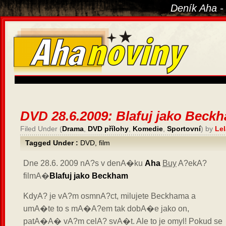
Deník Aha -
DVD 28.6.2009: Blafuj jako Beck
Filed Under (
Drama
,
DVD přílohy
,
Komedie
,
Sportovní
) by
Lel
Tagged Under :
DVD
,
film
Dne 28.6. 2009 nA?s v denA�ku
Aha
Buy
A?ekA?
filmA�
Blafuj jako Beckham
KdyA? je vA?m osmnA?ct, milujete Beckhama a
umA�te to s mA�A?em tak dobA�e jako on,
patA�A� vA?m celA? svA�t. Ale to je omyl! Pokud se