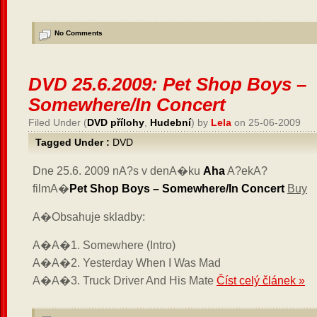
No Comments
DVD 25.6.2009: Pet Shop Boys –
Somewhere/In Concert
Filed Under (
DVD přílohy
,
Hudební
) by
Lela
on 25-06-2009
Tagged Under :
DVD
Dne 25.6. 2009 nA?s v denA�ku
Aha
A?ekA?
filmA�
Pet Shop Boys – Somewhere/In Concert
Buy
A�Obsahuje skladby:
A�A�1. Somewhere (Intro)
A�A�2. Yesterday When I Was Mad
A�A�3. Truck Driver And His Mate
Číst celý článek »