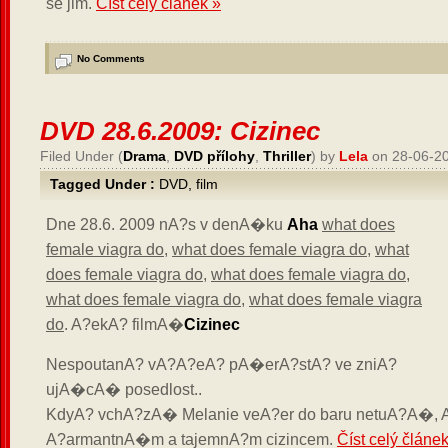
se jim.
Číst celý článek »
No Comments
DVD 28.6.2009: Cizinec
Filed Under (
Drama
,
DVD přílohy
,
Thriller
) by
Lela
on 28-06-2
Tagged Under :
DVD
,
film
Dne 28.6. 2009 nA?s v denA�ku
Aha
what does
female viagra do
,
what does female viagra do
,
what
does female viagra do
,
what does female viagra do
,
what does female viagra do
,
what does female viagra
do
. A?ekA? filmA�
Cizinec
NespoutanA? vA?A?eA? pA�erA?stA? ve zniA?
ujA�cA� posedlost..
KdyA? vchA?zA� Melanie veA?er do baru netuA?A�, A
A?armantnA�m a tajemnA?m cizincem.
Číst celý článe