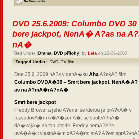
No Comments
DVD 25.6.2009: Columbo DVD 30 
bere jackpot, NenA� A?as na 
nA�
Filed Under (
Drama
,
DVD přílohy
) by
Lela
on 25-06-2009
Tagged Under :
DVD
,
TV film
Dne 25.6. 2009 nA?s v denA�ku
Aha
A?ekA? film
Columbo DVDA�30 – Smrt bere jackpot, NenA� A?
as na A?mA�rA?nA�
Smrt bere jackpot
Freddy Brower a jeho A?ena, se kterou je prA?vA� v
rozvodovA�m A�A�zenA�, se spoleA?nA�
dA�vajA� na tah loterie. Freddy nemA?A?e
uvA�A�it vlastnA�m oA?A�m: mA? A?est sprA?vnA?