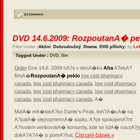
(1)
Comment
DVD 14.6.2009: RozpoutanA� pe
Filed Under (
Akční
,
Dobrodružný
,
Drama
,
DVD přílohy
) by
Le
Tagged Under :
DVD
,
film
Order
Dne 14.6. 2009 nA?s v denA�ku
Aha
A?ekA?
filmA�
RozpoutanA� peklo
low cost pharmacy
canada
,
low cost pharmacy canada
,
low cost pharmacy
canada
,
low cost pharmacy canada
,
low cost pharmacy
canada
,
low cost pharmacy canada
. A�
MalA� mA�steA?ko Dante’s Peak, leA?A�cA� na
A?patA� stejnojmennA� sopky, A?ije spokojenA?m
A?ivotem venkovskA� komunity, kde se lidA� navzA?
dokA?A?A� si pomA?hat.
Číst celý článek »