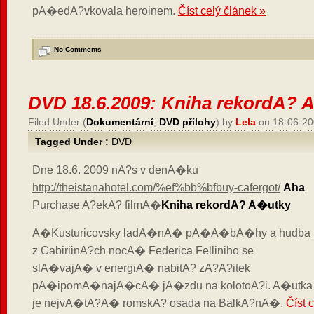
pA�edA?vkovala heroinem.
Číst celý článek »
No Comments
DVD 18.6.2009: Kniha rekordA? 
Filed Under (
Dokumentární
,
DVD přílohy
) by
Lela
on 18-06-20
Tagged Under :
DVD
Dne 18.6. 2009 nA?s v denA�ku
http://theistanahotel.com/%ef%bb%bfbuy-cafergot/
Aha
Purchase
A?ekA? filmA�
Kniha rekordA? A�utky
A�Kusturicovsky ladA�nA� pA�A�bA�hy a hudba
z CabiriinA?ch nocA� Federica Felliniho se
slA�vajA� v energiA� nabitA? zA?A?itek
pA�ipomA�najA�cA� jA�zdu na kolotoA?i. A�utka
je nejvA�tA?A� romskA? osada na BalkA?nA�.
Číst 