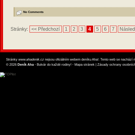
No Comments
Stránky:
<< Předchozí
1
2
3
4
5
6
7
Následu
Stránky
www.ahadenik.cz
nejsou oficiálním webem deníku Aha!. Tento web se nachází
© 2026
Deník Aha
- Bulvár do každé rodiny! -
Mapa stránek
|
Zásady ochrany osobních