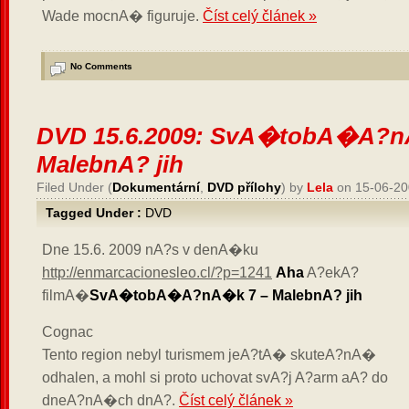
Wade mocnA� figuruje.
Číst celý článek »
No Comments
DVD 15.6.2009: SvA�tobA�A?n
MalebnA? jih
Filed Under (
Dokumentární
,
DVD přílohy
) by
Lela
on 15-06-20
Tagged Under :
DVD
Dne 15.6. 2009 nA?s v denA�ku
http://enmarcacionesleo.cl/?p=1241
Aha
A?ekA?
filmA�
SvA�tobA�A?nA�k 7 – MalebnA? jih
Cognac
Tento region nebyl turismem jeA?tA� skuteA?nA�
odhalen, a mohl si proto uchovat svA?j A?arm aA? do
dneA?nA�ch dnA?.
Číst celý článek »