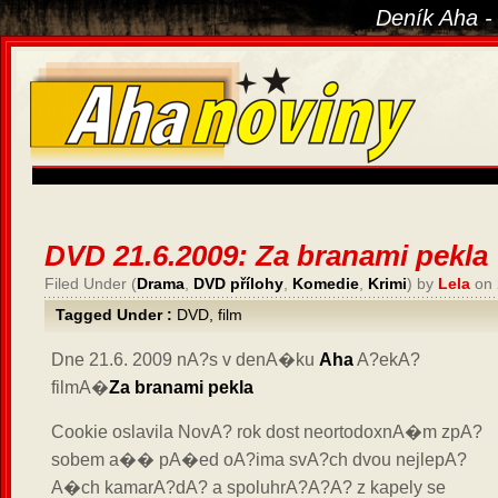
Deník Aha -
DVD 21.6.2009: Za branami pekla
Filed Under (
Drama
,
DVD přílohy
,
Komedie
,
Krimi
) by
Lela
on 
Tagged Under :
DVD
,
film
Dne 21.6. 2009 nA?s v denA�ku
Aha
A?ekA?
filmA�
Za branami pekla
Cookie oslavila NovA? rok dost neortodoxnA�m zpA?
sobem a�� pA�ed oA?ima svA?ch dvou nejlepA?
A�ch kamarA?dA? a spoluhrA?A?A? z kapely se