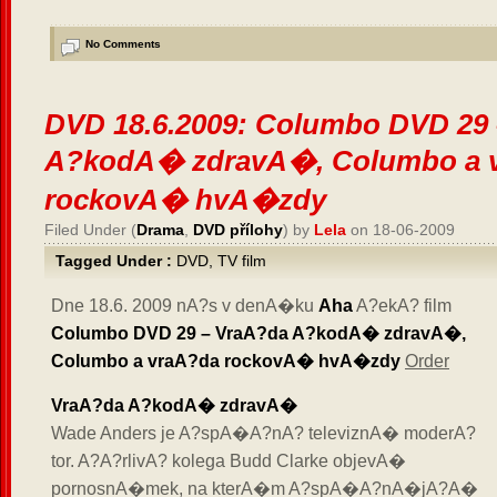
No Comments
DVD 18.6.2009: Columbo DVD 29
A?kodA� zdravA�, Columbo a 
rockovA� hvA�zdy
Filed Under (
Drama
,
DVD přílohy
) by
Lela
on 18-06-2009
Tagged Under :
DVD
,
TV film
Dne 18.6. 2009 nA?s v denA�ku
Aha
A?ekA? film
Columbo DVD 29 – VraA?da A?kodA� zdravA�,
Columbo a vraA?da rockovA� hvA�zdy
Order
VraA?da A?kodA� zdravA�
Wade Anders je A?spA�A?nA? televiznA� moderA?
tor. A?A?rlivA? kolega Budd Clarke objevA�
pornosnA�mek, na kterA�m A?spA�A?nA�jA?A�