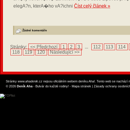
elegA?n, kterA�ho vA?ichni
Číst celý článek »
Žádné komentáře
Stránky:
<< Předchozí
1
2
3
...
112
113
114
118
119
120
Následující >>
Stránky
www.ahadenik.cz
nejsou oficiálním webem deníku Aha!. Tento web se nachází
© 2026
Deník Aha
- Bulvár do každé rodiny! -
Mapa stránek
|
Zásady ochrany osobních