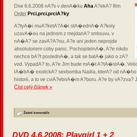
Dne 6.6.2008 nA?s v denA�ku
Aha
A?ekA? film
Order
Prci,prci,prciA?ky
A?tyA�i muA?ketA?A�i stA�ednA� A?koly
uzavA�ou na jednom z mejdanA? smlouvu, v
nA�A? se zavA?A?ou, A?e ani jeden neprojde
absolutoriem coby panic. PochopitelnA�, A?e nikdo
nechce bA?t poslednA�, a tak se balA� jako o zA?
vod. VypadA? to, A?e Jim bude mA�t A?tA�stA�. Veli
lA�bA� exotickA? sexbomba Nadia, kterA? od nA�ho
historii, a to ve cviA?ebnA�m A?boru. A?e by vA?zva? J
Číst celý článek »
Žádné komentáře
DVD 4.6.2008: Playgirl 1 + 2