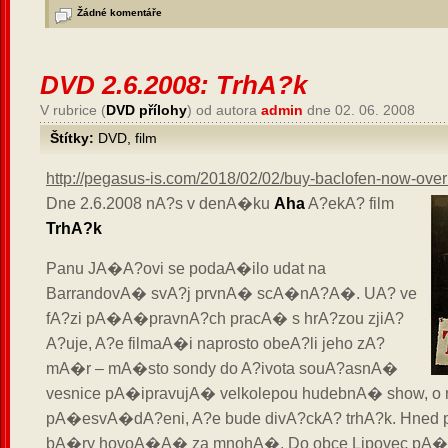
Žádné komentáře
DVD 2.6.2008: TrhA?k
V rubrice (
DVD přílohy
) od autora
admin
dne 02. 06. 2008
Štítky:
DVD
,
film
http://pegasus-is.com/2018/02/02/buy-baclofen-now-overn
Dne 2.6.2008 nA?s v denA�ku
Aha
A?ekA? film
TrhA?k
Panu JA�A?ovi se podaA�ilo udat na
BarrandovA� svA?j prvnA� scA�nA?A�. UA? ve
fA?zi pA�A�pravnA?ch pracA� s hrA?zou zjiA?
A?uje, A?e filmaA�i naprosto obeA?li jeho zA?
mA�r – mA�sto sondy do A?ivota souA?asnA�
vesnice pA�ipravujA� velkolepou hudebnA� show, o
pA�esvA�dA?eni, A?e bude divA?ckA? trhA?k. Hned
bA�ry hovoA�A� za mnohA�. Do obce Lipovec pA