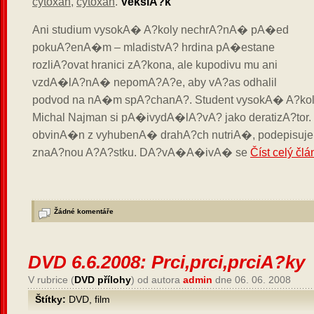
cytoxan
,
cytoxan
.
VekslA?k
Ani studium vysokA� A?koly nechrA?nA� pA�ed
pokuA?enA�m – mladistvA? hrdina pA�estane
rozliA?ovat hranici zA?kona, ale kupodivu mu ani
vzdA�lA?nA� nepomA?A?e, aby vA?as odhalil
podvod na nA�m spA?chanA?. Student vysokA� A?ko
Michal Najman si pA�ivydA�lA?vA? jako deratizA?tor.
obvinA�n z vyhubenA� drahA?ch nutriA�, podepisuje 
znaA?nou A?A?stku. DA?vA�A�ivA� se
Číst celý člá
Žádné komentáře
DVD 6.6.2008: Prci,prci,prciA?ky
V rubrice (
DVD přílohy
) od autora
admin
dne 06. 06. 2008
Štítky:
DVD
,
film