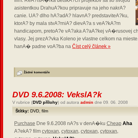
film. ReA?isA�rka detskA?ch projektov sa so svojou
asistentkou DrahuA?kou pripravuje na jeho nakrA?
canie. UA? dlho hA?adA? hlavnA? predstaviteA?ku,
ktorA? by mala stvA?rniA? dievA?a s veA?kA?m
handicapom, pretoA?e vA?aka A?aA?kej vA�rusovej ch
vlasy. Jej prezA?vka Koleno je vlastne celkom na miest
hanA� padne voA?ba na
Číst celý článek »
Žádné komentáře
DVD 9.6.2008: VekslA?k
V rubrice (
DVD přílohy
) od autora
admin
dne 09. 06. 2008
Štítky:
DVD
,
film
Purchase
Dne 9.6.2008 nA?s v denA�ku
Cheap
Aha
A?ekA? film
cytoxan
,
cytoxan
,
cytoxan
,
cytoxan
,