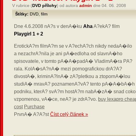
V rubrice (
DVD přílohy
) od autora
admin
dne 04. 06. 2008
Štítky:
DVD
,
film
Dne 4.6.2008 nA?s v denA�ku
Aha
A?ekA? film
Playgirl 1 + 2
ErotickA?m filmA?m se v A?echA?ch nikdy nedaA�ilo
a nezachrA?nila je ani pA�edloha od slavnA�ho
spisovatele, v tomto pA�A�padA� VladimA�ra PA?
rala. KolA�sA?nA� mezi pornografickou drA?A?
divostA�, kriminA?lnA� zA?pletkou a ztopornA�lou
studiA� mravA? poznamenA?vA? tento pA�A�bA�h
podniku, kterA? svA?m hostA?m nabA�zA� snad cokoli
vzpomenou, vA�ce, neA? je zdrA?vo.
buy lexapro chea
cost
Purchase
PrvnA� A?A?st
Číst celý článek »