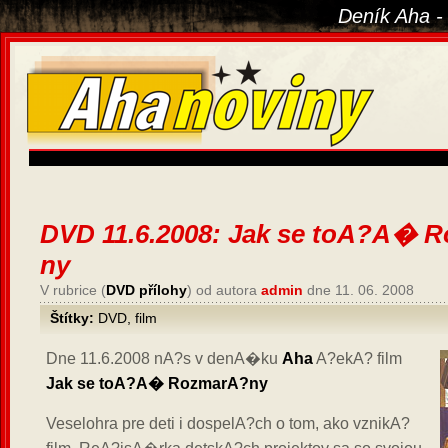
Deník Aha -
DVD 11.6.2008: Jak se toA?A� 
ny
V rubrice (
DVD přílohy
) od autora
admin
dne 11. 06. 2008
Štítky:
DVD
,
film
Dne 11.6.2008 nA?s v denA�ku
Aha
A?ekA? film
Jak se toA?A� RozmarA?ny
Veselohra pre deti i dospelA?ch o tom, ako vznikA?